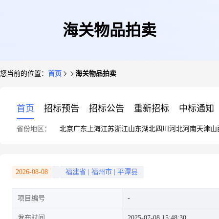
海关物品拍卖
您当前的位置：
首页
海关物品拍卖
首页
招标预告
招标公告
重新招标
中标通知
省份地区：
北京
广东
上海
江苏
浙江
山东
湖北
四川
河北
河南
天津
山
2026-08-08
福建省
|
福州市
|
平潭县
项目编号
发布时间
2025-07-08 15:48:30