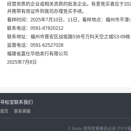
经营资质的企业或相关资质的批发企业
。有意竞买者应于
20
并携带有效证件到我司办理竞买手续
。
看样时间：
202
5年7月10日、11日，看样地点：
福州市平潭
联系电话：
0591-87820212
联系地址：福州市晋安区战坂路
536号万科天空之城S3-09栋
监督电话：
0591-62527028
福建省嘉仕华拍卖行有限公司
20
25
年
7
月
8
日
寻标宝
联系我们
首页
联系客服
© Baidu
使用爱番番前必读
沪ICP备