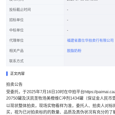
投标截止时间
招标单位
中标单位
代理单位
福建省嘉仕华拍卖行有限公司
相关产品
脱脂奶粉
联系方式
正文内容
拍卖公告
受委托，于
20
25年7月16日
10
时在中拍平台
https://pai
20750罐及沃凯圣牧场美橙维C冲剂1434罐
（保证金人民币
以现状整体拍卖，现场实物看样为准，委托人、拍卖人对标
买，视为已对拍卖标的的数量、品质及真伪状况有充分的了