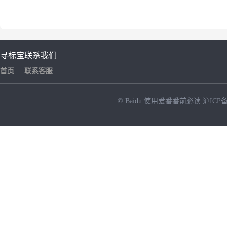
寻标宝
联系我们
首页
联系客服
© Baidu
使用爱番番前必读
沪ICP备
NEW
HOT