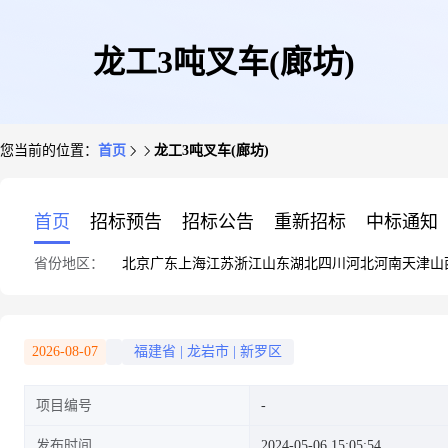
龙工3吨叉车(廊坊)
您当前的位置：
首页
龙工3吨叉车(廊坊)
首页
招标预告
招标公告
重新招标
中标通知
省份地区：
北京
广东
上海
江苏
浙江
山东
湖北
四川
河北
河南
天津
山
2026-08-07
福建省
|
龙岩市
|
新罗区
项目编号
发布时间
2024-05-06 15:05:54