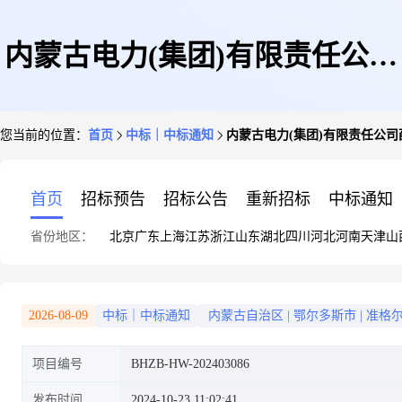
内蒙古电力(集团)有限责任公司
您当前的位置：
首页
中标｜中标通知
内蒙古电力(集团)有限责任公司
薛家湾供电分公司2024年
首页
招标预告
招标公告
重新招标
中标通知
省份地区：
北京
广东
上海
江苏
浙江
山东
湖北
四川
河北
河南
天津
山
度-2025年度食材框架采购项目
2026-08-09
中标｜中标通知
内蒙古自治区
|
鄂尔多斯市
|
准格
项目编号
BHZB-HW-202403086
入围结果公示
发布时间
2024-10-23 11:02:41