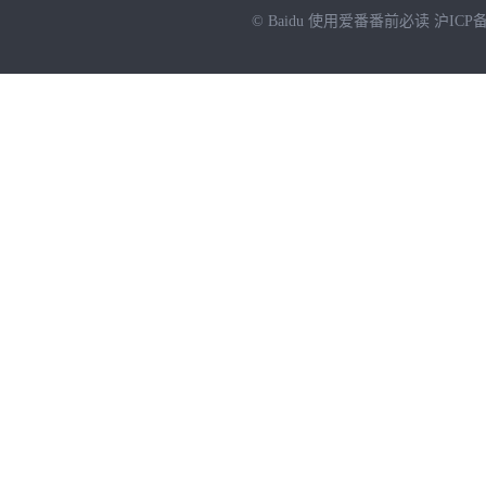
© Baidu
使用爱番番前必读
沪ICP备
NEW
HOT
暂时没有搜索结果…