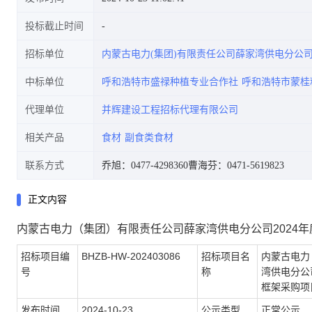
投标截止时间
招标单位
内蒙古电力(集团)有限责任公司薛家湾供电分公
中标单位
呼和浩特市盛禄种植专业合作社
呼和浩特市蒙桂
代理单位
并辉建设工程招标代理有限公司
相关产品
食材
副食类食材
联系方式
乔旭：0477-4298360
曹海芬：0471-5619823
正文内容
内蒙古电力（集团）有限责任公司薛家湾供电分公司2024年
招标项目编
BHZB-HW-202403086
招标项目名
内蒙古电力
号
称
湾供电分公司
框架采购项
发布时间
2024-10-23
公示类型
正常公示