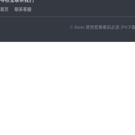
寻标宝
联系我们
首页
联系客服
© Baidu
使用爱番番前必读
沪ICP备
NEW
HOT
暂时没有搜索结果…