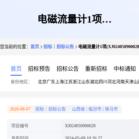
电磁流量计1项
您当前的位置：
首页
招标｜招标公告
电磁流量计1项(XJ024050900028
(XJ024050900028)
首页
招标预告
招标公告
重新招标
中标通知
省份地区：
北京
广东
上海
江苏
浙江
山东
湖北
四川
河北
河南
天津
山
2026-08-07
招标｜招标公告
山西省
|
临汾市
|
侯马市
项目编号
XJ024050900028
发布时间
2024-05-09 10:26:27