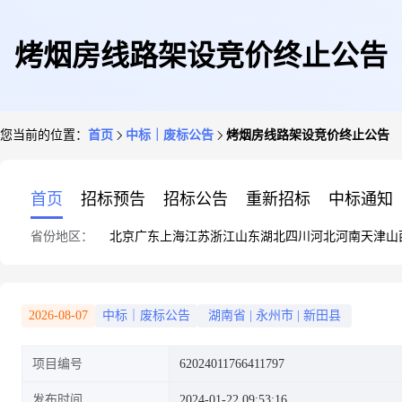
烤烟房线路架设竞价终止公告
您当前的位置：
首页
中标｜废标公告
烤烟房线路架设竞价终止公告
首页
招标预告
招标公告
重新招标
中标通知
省份地区：
北京
广东
上海
江苏
浙江
山东
湖北
四川
河北
河南
天津
山
2026-08-07
中标｜废标公告
湖南省
|
永州市
|
新田县
项目编号
62024011766411797
发布时间
2024-01-22 09:53:16