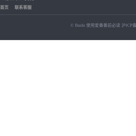
首页
联系客服
© Baidu
使用爱番番前必读
沪ICP备
NEW
HOT
暂时没有搜索结果…