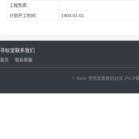
工程性质：
计划开工时间：
1900-01-01
寻标宝
联系我们
首页
联系客服
© Baidu
使用爱番番前必读
沪ICP备
NEW
HOT