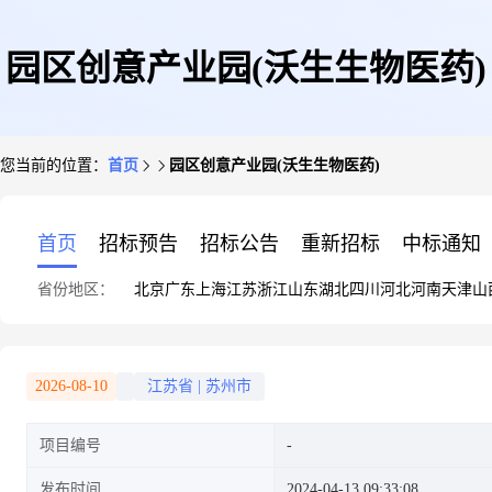
园区创意产业园(沃生生物医药)
您当前的位置：
首页
园区创意产业园(沃生生物医药)
首页
招标预告
招标公告
重新招标
中标通知
省份地区：
北京
广东
上海
江苏
浙江
山东
湖北
四川
河北
河南
天津
山
2026-08-10
江苏省
|
苏州市
项目编号
发布时间
2024-04-13 09:33:08