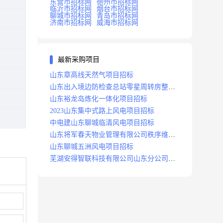
东营市招标网
德州市招标网
临沂市招标网
烟台市招标网
聊城市招标网
青岛市招标网
济南市招标网
威海市招标网
最新采购项目
山东章高线天然气项目招标
山东出入境边防检查总站零星周转房整修
项目招标中标
山东裕龙岛炼化一体化项目招标
2023山东集中式路上风电项目招标
中电建山东聊城临清风电项目招标
山东将军春天物业管理有限公司秩序维护
服务项目招标公告
山东聊城五洲风电项目招标
芜湖安得智联科技有限公司山东分公司济
南地区快递项目招标公告