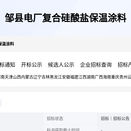
邹县电厂复合硅酸盐保温涂料
保温涂料
标通知
开标公示
候选人公示
企业招标查询
招标
河南
天津
山西
内蒙古
辽宁
吉林
黑龙江
安徽
福建
江西
湖南
广西
海南
重庆
贵州
招标状态
招标｜招标公告
标书获取截止时间