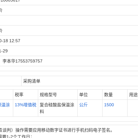
410003617
价
价
0-18 12:57
1-29
李本华17553759757
采购清单
税率
规格型号
单位
数量
用途
保温涂
13%增值税
复合硅酸盐保温涂
公斤
1500
料
性谈判）操作需要应用移动数字证书进行手机扫码电子签名。
要1-2个工作日；