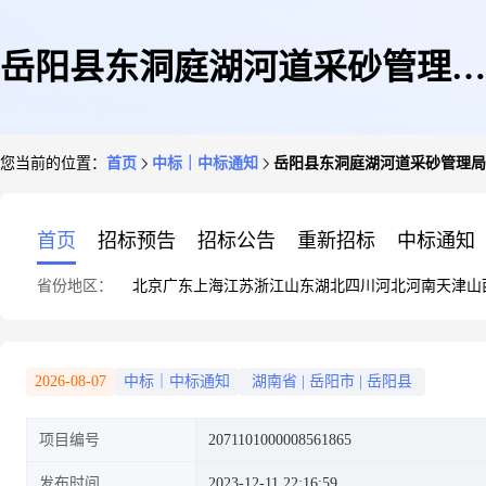
岳阳县东洞庭湖河道采砂管理局
您当前的位置：
首页
中标｜中标通知
岳阳县东洞庭湖河道采砂管理局
关于报纸的网上超市采购项目成
首页
招标预告
招标公告
重新招标
中标通知
省份地区：
北京
广东
上海
江苏
浙江
山东
湖北
四川
河北
河南
天津
山
交公告
2026-08-07
中标｜中标通知
湖南省
|
岳阳市
|
岳阳县
项目编号
2071101000008561865
发布时间
2023-12-11 22:16:59