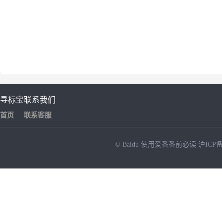
寻标宝
联系我们
首页
联系客服
© Baidu
使用爱番番前必读
沪ICP备
NEW
HOT