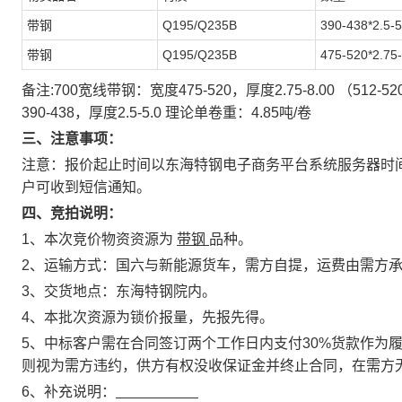
带钢
Q195/Q235B
390-438*2.5-5
带钢
Q195/Q235B
475-520*2.75-
备注:700宽线带钢：宽度475-520，厚度2.75-8.00 （512-
390-438，厚度2.5-5.0 理论单卷重：4.85吨/卷
三、
注意事项
：
注意：报价起止时间以东海特钢电子商务平台系统服务器时
户可收到短信通知。
四、
竞拍说明：
1、本次竞价物资资源为
带钢
品种。
2、运输方式：国六与新能源货车，需方自提，运费由需方
3、交货地点：东海特钢院内。
4、本批次资源为锁价报量，先报先得。
5、中标客户需在合同签订两个工作日内支付30%货款作为履
则视为需方违约，供方有权没收保证金并终止合同，在需方
6、补充说明：