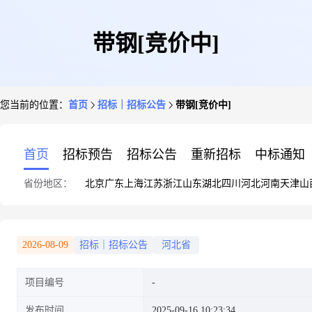
带钢[竞价中]
您当前的位置：
首页
招标｜招标公告
带钢[竞价中]
首页
招标预告
招标公告
重新招标
中标通知
省份地区：
北京
广东
上海
江苏
浙江
山东
湖北
四川
河北
河南
天津
山
2026-08-09
招标｜招标公告
河北省
项目编号
发布时间
2025-09-16 10:23:34