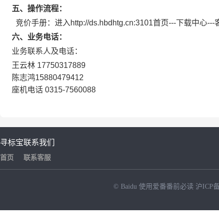
五、
操作流程：
竞价手册：进入http://ds.hbdhtg.cn:3101首页---下载中
六、
业务电话：
业务联系人及电话：
王云林 17750317889
陈志鸿15880479412
座机电话 0315-7560088
寻标宝
联系我们
首页
联系客服
© Baidu
使用爱番番前必读
沪ICP备
NEW
HOT