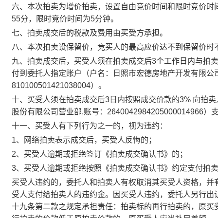
六、
本次拍卖为增价拍卖
，
设置自由竞价时间和限时竞价时间
55分
，限时竞价时间为5分钟。
七、
拍卖成交后的税款及费用由买受方承担
。
八、
本次拍卖设保留价，竞买人的最高应价达不到保留价时
九、
拍卖成交后，买受人须在拍卖成交后3个工作日内与拍
付到
委托人
指定账户
（
户名：
日照市宏德房地产开发有限公
810100501421038004
）
。
十、
买受人须在拍卖成交
后3
日内按照成交价款的
3%
向拍卖
股份有限公司营业部,账号：2640042984205000014966）
十一、买受人有下列行为之一的，视为违约：
1、
网络拍卖
表示成交后，买受人反悔的；
2、买受人逾期或拒绝签订《拍卖成交确认书》的；
3、买受人逾期或拒绝按照《拍卖成交确认书》约定支付拍
买受人违约的，委托人和拍卖人有权取消其买受人资格，并
受人支付给拍卖人的违约金。因买受人违约，委托人另行出
十九条第二款之规定承担责任：拍卖标的再行拍卖的，原买