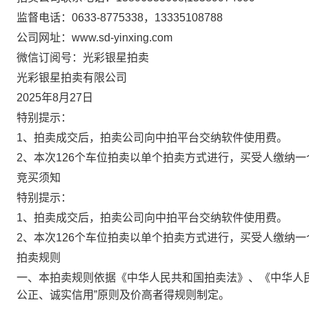
监督电话：0633-8775338，13335108788
公司网址：www.sd-yinxing.com
微信订阅号：光彩银星拍卖
光彩银星拍卖有限公司
202
5
年
8
月
27
日
特别提示：
1、
拍卖成交后，
拍卖公司
向中拍平台交纳
软件使用费。
2、
本次1
26
个车位拍卖
以
单个拍卖方式进行，买受人缴纳一
竞买须知
特别提示：
1、
拍卖成交后，
拍卖公司
向中拍平台交纳
软件使用费。
2、
本次1
26
个车位拍卖
以单个拍卖方式进行，买受人缴纳一
拍卖规则
一、本拍卖规则依据《中华人民共和国拍卖法》、《中华人
公正、诚实信用”原则及价高者得规则制定。