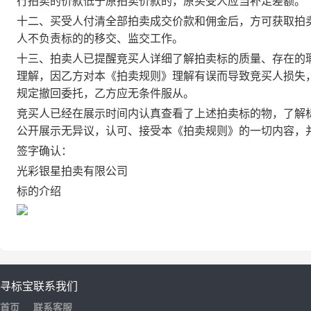
行拍卖的价款低于原拍卖价款的，原买受人应当补足差额。
十二、
买受人付清全部拍卖成交价款和佣金后，方可获取拍
人不负责标的的移交、监交工作。
十三、拍卖人
已提醒
竞买人
详细了解拍卖标的质量、存在的
理解，因乙方对本《拍卖规则》理解有误而导致竞买人损失
规定撤回委托，乙方应无条件服从
。
竞买人已经在展示时间内认真查看了上述拍卖标的物，了解
公开展示无异议，认可、接受本《拍卖规则》的一切内容，
签字确认：
光彩银星拍卖有限公司
标的介绍
寻标宝
联系我们
首页
联系客服