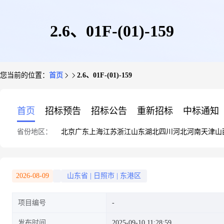
2.6、01F-(01)-159
您当前的位置：
首页
2.6、01F-(01)-159
首页
招标预告
招标公告
重新招标
中标通知
省份地区：
北京
广东
上海
江苏
浙江
山东
湖北
四川
河北
河南
天津
山
2026-08-09
山东省
|
日照市
|
东港区
项目编号
发布时间
2025-09-10 11:28:59