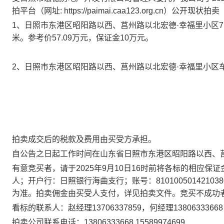
拍平台（网址: https://paimai.caa123.org.cn）
公开现状拍卖
1、
日照市东港区昭阳路以西、莒州路以北宏德·幸福里小区
米。
参考价57.09万元，
保证金
10万
元
。
2、
日照市东港区昭阳路以西、莒州路以北宏德·幸福里小区
拍卖成交后的税款及费用由买受方承担。
自公告之日起工作时间在
山东省
日照市东港区昭阳路以西、
有意竞买者，请于202
5
年
9
月
10
日16时前将各标的相应保证
人
；开户行：日照银行海曲支行；账号：810100501421
为准。
拍卖佣金由买受人支付，详见拍卖文件
。
竞买不成功
看标的联系人：赵经理13706337859
，
何经理1380633366
拍卖公司联系电话：1
3806333668,15589974699