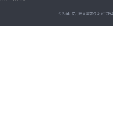
© Baidu
使用爱番番前必读
沪ICP备
NEW
HOT
暂时没有搜索结果…