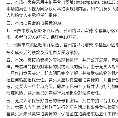
二、本场拍卖会采
用
中拍平台（网址: https://paimai.caa123.
本场拍卖会即视为同意认可本拍卖规则内容。如个别竞买人
人和拍卖人不承担任何责任。
三、本场拍卖会的拍卖标的为
：
1、
日照市东港区昭阳路以西、莒州路以北宏德·幸福里小区
米。
参考价57.09万元，
保证金
10万
元
。
2、
日照市东港区昭阳路以西、莒州路以北宏德·幸福里小区
拍卖成交后的税款及费用由买受方承担
。
四、
本
次拍卖按拍卖标的实物现状进行，并已公开展示，
竞
样，未看样的视为对本标的实物现状的确认。
由于竞买人对
一旦作出竞买决定，即表明已完全了解，并接受标的物的现
担任何瑕疵担保责任
。竞买人
应认真查看拍卖标的，并自行
考，
竞买人
一旦参与竞买，即表示已完全了解并认可标的物
瑕疵风险，并对自己的竞买行为承担全部法律责任
。
五、竞买人须保管好自己
的
账号和密码，凡在
中拍
平台上以
为，竞买人应当对以其账号进行的所有活动和事件负法律责
若竞买人未能竞得拍卖标的，保证金在拍卖结束后五个工作