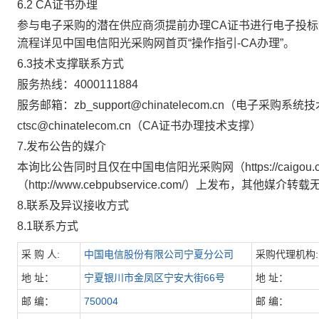
6
.2
CA
证书办理
参与电子采购的潜在供应商须提前办理
CA
证书进行电子投标
流程详见中国电信阳光采购网首页“操作指引
-CA
办理”。
6
.3
技术支撑联系方式
服务热线：
4000111884
服务邮箱：
zb_support@chinatelecom.cn
（电子采购系统技
ctsc@chinatelecom.cn
（
CA
证书办理技术支撑）
7
.
发布公告的媒介
本询比公告同时且仅在
中国电信阳光采购网（
https://caigou
（
http://www.cebpubservice.com/
）
上发布，其他媒介转载
8
.
联系及异议接收方式
8
.1
联系方式
采
购
人
:
中国电信股份有限公司宁夏分公司
采购代理机构
:
地
址：
宁夏银川市金凤区宁安大街66号
地
址：
邮
编：
750004
邮
编：