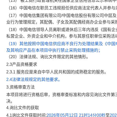
（
15
）
被工商行政管理机关在国家企业信用信息公示系统中
（
16
）
中国电信在职员工违规担任供应
商法定
代表人并参与
（
17
）
中国电信集团有限公司
/
中国电信股份有限公司中层及
业行为管理规定，其配偶、子女及其配偶经商办企业参与采
（
18
）
中国电信领导人员离职或退休后三年内违反《国有企
私营企业、外资企业和中介机构，参与其原任职单位采购活
（
19
）
其他按照中国电信供应商不良行为处理结果及《中国
及其响应产品在本项目中执行禁止采购处理措施的；
（
20
）
法律法规、
询
比文件限定的其他情形。
2.3
产品资格要求
2.3.1
服务
应是来自中华人民共和国
的
成熟稳定的服务
。
2.
4
法律法规规定的其他要求。
3.
资格审查方法
本项目将进行资格后审，资格审查标准和内容见询比文件第三
决
。
4.
询比文件的获取
4.1
询比文件获取时间
:
2026年05月12日 21时14分00秒
至
20