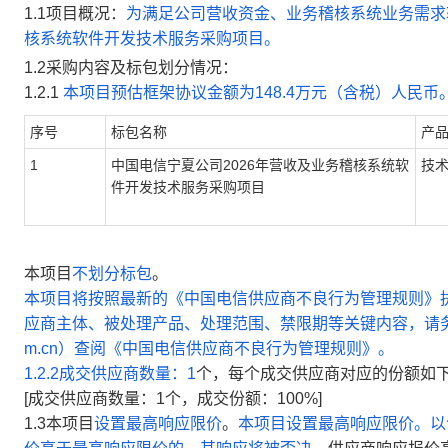
1.1
项目概况：
为满足公司营收资金、业务稽核系统业务需求
核系统软件开发技术服务采购项目。
1.2
采购内容
及标包划分情况：
1.2.1
本项目预估框架协议金额为148.4万元（含税）人民币
序号
标包名称
产
1
中国电信宁夏公司2026年营收及业务稽核系统软
技
件开发技术服务采购项目
本项目
不划分标包
。
本项目将按照最新的《中国电信供应商不良行为管理规则》
应商主体、被处理产品、处理范围、禁限期等关键内容，请
m.cn
）查阅《中国电信供应商不良行为管理规则》。
1.2.2
成交供应商数量：
1
个，每个成交供应商对应的份额如
[
成交供应商数量：
1
个，成交份额：
100%
]
1.3
本项目
设置最高响应限价
。
本项目设置最高响应限价。以