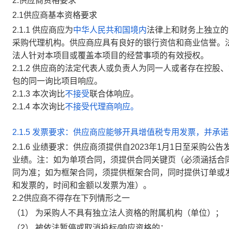
2.
供应商资格要求
2.1
供应商基本资格要求
2.1.1
供应商
应为
中华人民共和国境内
法律上和财务上独立的
采购代理机构。
供应商应具有良好的银行资信和商业信誉。
法人针对本项目或覆盖本项目的经营事项的有效授权。
2.1.2
供应商
的法定代表人或负责人为同一人或者存在控股、
包的同一询比项目响应。
2.1.
3
本次
询
比
不接受
联合体响应。
2.1.
4
本次
询
比
不接受代理商响应。
2.1.
5
发票要求：供应商应能够开具增值税专用发票，并承诺
2.1.6 业绩要求：供应商须提供自2023年1月1日至采
业绩。注：如为单项合同，须提供合同关键页（必须涵括合
同为准；如为框架合同，须提供框架合同，同时提供订单或
和发票的，时间和金额以发票为准）。
2.2
供应商不得存在下列情形之一
（
1
）
为采购人不具有独立法人资格的附属机构（单位）；
（
2
）
被依法暂停或取消
投标
/
响应资格的；