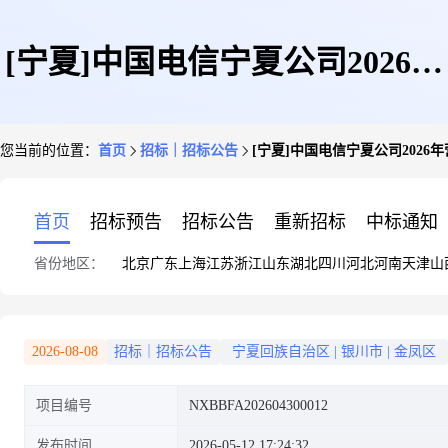
[宁夏]中国电信宁夏公司2026年
您当前的位置：
首页
招标｜招标公告
[宁夏]中国电信宁夏公司202
营收及业务稽核系统软件开发技
首页
招标预告
招标公告
重新招标
中标通知
省份地区：
北京
广东
上海
江苏
浙江
山东
湖北
四川
河北
河南
天津
山
术服务采购项目公开询比公告
2026-08-08
招标｜招标公告
宁夏回族自治区
|
银川市
|
金凤区
项目编号
NXBBFA202604300012
发布时间
2026-05-12 17:24:32