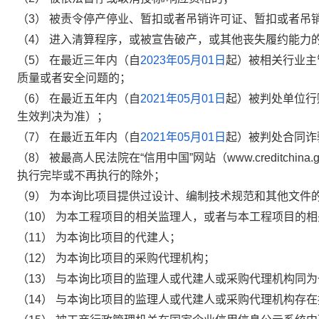
（
3
）
被责令停产停业、暂扣或者吊销许可证、暂扣或者吊
（
4
）
进入清算程序，或被宣告破产，或其他丧失履约能力
（
5
）
在最近三年内（自
2023年05月01日
起）被相关行业主
质量或者安全问题的；
（
6
）
在最近五年内（自
2021年05月01日
起）被判处单位行
生效判决为准）；
（
7
）
在最近五年内（自
2021年05月01日
起）被判处合同诈
（
8
）
被最高人民法院在“信用中国”网站（
www.creditchina.
执行完毕或不再执行的除外；
（
9
）
为本
询
比项目提供过设计、编制技术规范和其他文件
（
10
）
为本工程项目的相关监理人，或者与本工程项目的相
（
11
）
为本
询
比项目的代建人
；
（
12
）
为本
询
比项目的采购代理机构
；
（
13
）
与本
询
比项目的监理人或代建人或采购代理机构同为
（
14
）
与本
询
比项目的监理人或代建人或采购代理机构存在