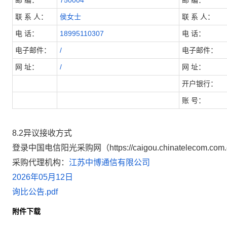
邮
编：
750004
邮
编：
联
系
人：
侯女士
联
系
人：
电
话：
18995110307
电
话：
电子邮件：
/
电子邮件：
网
址：
/
网
址：
开户银行：
账
号：
8
.2
异议接收方式
登录中国电信阳光采购网（
https://caigou.chinatelecom.com
采购代理机构：
江苏中博通信有限公司
2026年05月12日
询比公告.pdf
附件下载