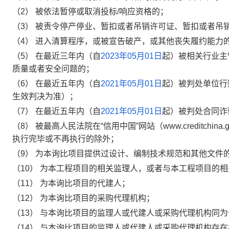
（
2
）
被依法暂停或取消
投标
/
响应资格的；
（
3
）
被责令停产停业、暂扣或者吊销许可证、暂扣或者吊
（
4
）
进入清算程序，或被宣告破产，或其他丧失履约能力
（
5
）
在最近三年内（自
2023年05月01日
起）被相关行业主
质量或者安全问题的；
（
6
）
在最近五年内（自
2021年05月01日
起）被判处单位行
生效判决为准）；
（
7
）
在最近五年内（自
2021年05月01日
起）被判处合同诈
（
8
）
被最高人民法院在“信用中国”网站（
www.creditchina.
执行完毕或不再执行的除外；
（
9
）
为本
询
比项目提供过设计、编制技术规范和其他文件
（
10
）
为本工程项目的相关监理人，或者与本工程项目的相
（
11
）
为本
询
比项目的代建人
；
（
12
）
为本
询
比项目的采购代理机构
；
（
13
）
与本
询
比项目的监理人或代建人或采购代理机构同为
（
14
）
与本
询
比项目的监理人或代建人或采购代理机构存在