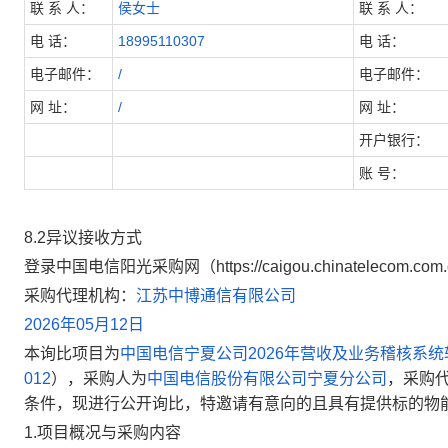
联
系
人：
侯女士
联
系
人：
电
话：
18995110307
电
话：
电子邮件：
/
电子邮件：
网
址：
/
网
址：
开户银行：
账
号：
8
.2
异议接收方式
登录中国电信阳光采购网（
https://caigou.chinatelecom.com
采购代理机构：
江苏中博通信有限公司
2026年05月12日
本询比项目为
中国电信宁夏公司2026年营收及业务稽核系
012
），采购人为
中国电信股份有限公司宁夏分公司
，采购
条件，现进行公开询比，特邀请有意向的且具有提供标的物
1.
项目概况与采购内容