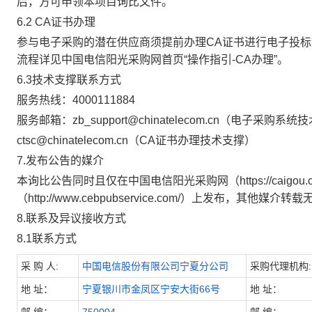
后，方可申领本项目询比文件。
6
.2
CA
证书办理
参与电子采购的潜在供应商须提前办理
CA
证书进行电子投标
流程详见中国电信阳光采购网首页“操作指引
-CA
办理”。
6
.3
技术支撑联系方式
服务热线：
4000111884
服务邮箱：
zb_support@chinatelecom.cn
（电子采购系统技
ctsc@chinatelecom.cn
（
CA
证书办理技术支撑）
7
.
发布公告的媒介
本询比公告同时且仅在
中国电信阳光采购网（
https://caigou
（
http://www.cebpubservice.com/
）
上发布，其他媒介转载
8
.
联系及异议接收方式
8
.1
联系方式
采
购
人
:
中国电信股份有限公司宁夏分公司
采购代理机构
:
地
址：
宁夏银川市金凤区宁安大街66号
地
址：