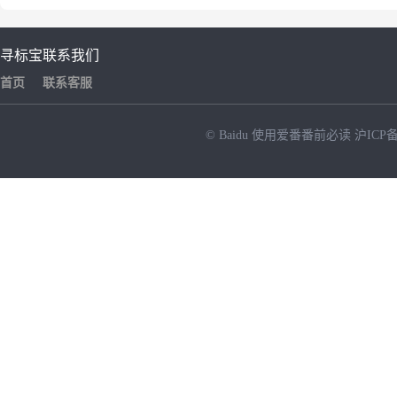
寻标宝
联系我们
首页
联系客服
© Baidu
使用爱番番前必读
沪ICP备
NEW
HOT
暂时没有搜索结果…