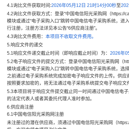
4.1
询比文件获取时间
:
2026年05月12日 21时14分00秒
至
20
4.2
询比文件获取方式：登录“中国电信阳光采购网（
https://
模块或通过“电子采购入口”跳转中国电信电子采购系统，进
行注册，注册方法详见本公告“
6
供应商注册
”
。
4.3
询比文件费用：
本项目不收取文件费用。
5.
响应文件的递交
5.1
响应文件递交截止时间（即响应截止时间）为：
2026年0
5.2
电子响应文件的提交方式：登录中国电信阳光采购网（
ht
模块或通过“电子采购入口”跳转中国电信电子采购系统，选
之前通过电子采购系统完成加密电子响应文件的上传。供应
按照要求加密的，将无法通过电子采购系统提交电子响应文
5.3
本项目将于响应文件提交截止同一时间通过中国电信电子
的法定代表人或者其委托代理人准时参加
。
6
.
供应商注册
6
.1
中国电信阳光采购网注册
未注册过的潜在供应商，须通过中国电信阳光采购网（
https