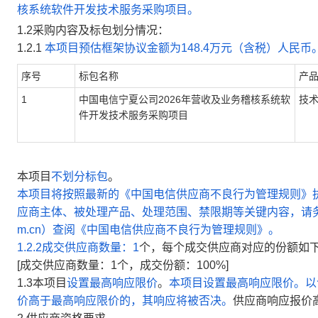
核系统软件开发技术服务采购项目。
1.2
采购内容
及标包划分情况：
1.2.1
本项目预估框架协议金额为148.4万元（含税）人民币
序号
标包名称
产
1
中国电信宁夏公司2026年营收及业务稽核系统软
技
件开发技术服务采购项目
本项目
不划分标包
。
本项目将按照最新的《中国电信供应商不良行为管理规则》
应商主体、被处理产品、处理范围、禁限期等关键内容，请
m.cn
）查阅《中国电信供应商不良行为管理规则》。
1.2.2
成交供应商数量：
1
个，每个成交供应商对应的份额如
[
成交供应商数量：
1
个，成交份额：
100%
]
1.3
本项目
设置最高响应限价
。
本项目设置最高响应限价。以
价高于最高响应限价的，其响应将被否决。
供应商响应报价