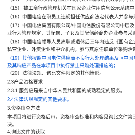
（
15
）
被工商行政管理机关在国家企业信用信息公示系统中
（
16
）
中国电信在职员工违规担任供应
商法定
代表人并参与
（
17
）
中国电信集团有限公司
/
中国电信股份有限公司中层及
业行为管理规定，其配偶、子女及其配偶经商办企业参与采
（
18
）
中国电信领导人员离职或退休后三年内违反《国有企
私营企业、外资企业和中介机构，参与其原任职单位采购活
（
19
）
其他按照中国电信供应商不良行为处理结果及《中国
及其响应产品在本项目中执行禁止采购处理措施的；
（
20
）
法律法规、
询
比文件限定的其他情形。
2.3
产品资格要求
2.3.1
服务
应是来自中华人民共和国
的
成熟稳定的服务
。
2.
4
法律法规规定的其他要求。
3.
资格审查方法
本项目将进行资格后审，资格审查标准和内容见询比文件第三
决
。
4.
询比文件的获取