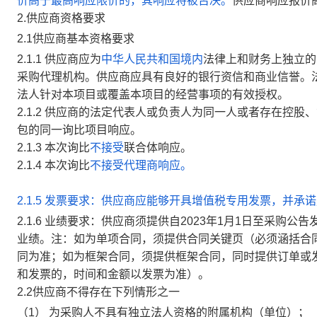
价高于最高响应限价的，其响应将被否决。
供应商响应报价
2.
供应商资格要求
2.1
供应商基本资格要求
2.1.1
供应商
应为
中华人民共和国境内
法律上和财务上独立的
采购代理机构。
供应商应具有良好的银行资信和商业信誉。
法人针对本项目或覆盖本项目的经营事项的有效授权。
2.1.2
供应商
的法定代表人或负责人为同一人或者存在控股、
包的同一询比项目响应。
2.1.
3
本次
询
比
不接受
联合体响应。
2.1.
4
本次
询
比
不接受代理商响应。
2.1.
5
发票要求：供应商应能够开具增值税专用发票，并承诺
2.1.6 业绩要求：供应商须提供自2023年1月1日至采
业绩。注：如为单项合同，须提供合同关键页（必须涵括合
同为准；如为框架合同，须提供框架合同，同时提供订单或
和发票的，时间和金额以发票为准）。
2.2
供应商不得存在下列情形之一
（
1
）
为采购人不具有独立法人资格的附属机构（单位）；