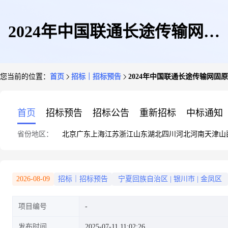
2024年中国联通长途传输网固
您当前的位置：
首页
招标｜招标预告
2024年中国联通长途传输网固
原-华亭-庆阳光缆线路宁夏段新
首页
招标预告
招标公告
重新招标
中标通知
省份地区：
北京
广东
上海
江苏
浙江
山东
湖北
四川
河北
河南
天津
山
建工程光缆采购项目(烽火)直接
2026-08-09
招标｜招标预告
宁夏回族自治区
|
银川市
|
金凤区
项目编号
采购需求公示
发布时间
2025-07-11 11:02:26