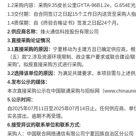
1.2采购内容：采购9.35皮长公里GYTA-96B1.2e，G.654E
1.3交付期：自合同签订之日起15个工作日内送货至采购人
1.4质保期：自《终验合格证书》签发之日起24个月。
2.供应商名称：
烽火通信科技股份有限公司
3.
直接
采购论证情况
3.1
直接
采购的原因：
宁夏移动为主建方且已确定供应商，根据
（五）款“2.涉及资源环境限制、政企客户要求或联合建设
采购”。拟按直接采购方式进行采购。
3.2选择该单位的原因：
为满足共建要求，本项目需与上述供
4.发布公示的媒体：
本次直接采购公示在中国联通采购与招标网（www.chinaunicom
5.公示
时间
：
自2025年07月11日至2025年07月14日止。任何供应
实名提出，逾期不再受理。
6.接受异议的联系单位和联系方式:
采购人：中国联合网络通信有限公司宁夏回族自治区分公司