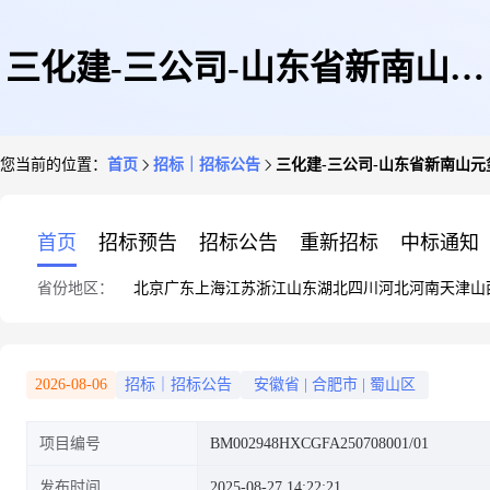
三化建-三公司-山东省新南山元
您当前的位置：
首页
招标｜招标公告
三化建-三公司-山东省新南山元
玺化学有限公司3万吨/年甲基乙
首页
招标预告
招标公告
重新招标
中标通知
省份地区：
北京
广东
上海
江苏
浙江
山东
湖北
四川
河北
河南
天津
山
醇胺项目-仪表控制电缆-询比价
2026-08-06
招标｜招标公告
安徽省
|
合肥市
|
蜀山区
项目编号
BM002948HXCGFA250708001/01
项目公告
发布时间
2025-08-27 14:22:21