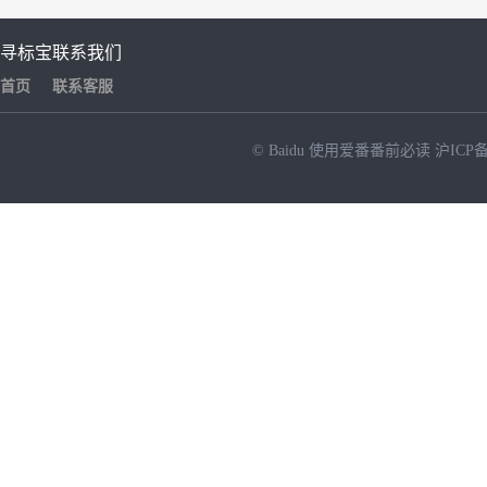
寻标宝
联系我们
首页
联系客服
© Baidu
使用爱番番前必读
沪ICP备
NEW
HOT
暂时没有搜索结果…