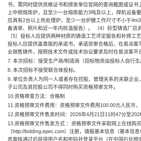
书，需同时提供资格证书和颁发单位官网的查询截图或证书
上中频熔炼炉，且至少一台熔炼能力3吨及以上，焊机设备要
应具有2台以上热处理炉，至少一台炉膛工作尺寸不小于4m
备清单、照片和近一年内校温报告）。
（4）砂型铸造厂应
（5）投标人应提供两种材质的铸造工艺评定报告和补焊工
投标人应提供盖章版的承诺书，承诺资审合格后，在易派客
业销售铸件，按照技术文件或技术协议要求及时在易派客平
7. 本次招标：接受生产商/制造商（招标物资由投标人自
8. 本次招标不接受联合体投标。
9. 单位负责人为同一人或者存在控股、管理关系的关联企
子公司及其控股公司不得同时购买资格预审文件。
10.资格审查方法：合格制
11.资格预审文件费用：资格预审文件费用100.00元人民币
12.资格预审文件售卖时间：2026年4月21日11时47分至20
13.资格预审文件售卖方式 ：资格预审文件采取网上在线
（http://bidding.epec.com）注册，填报基本
息审核通过后获得用户名和密码并登录平台（在中国石化物资电子招投标