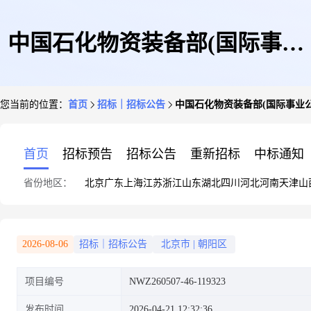
中国石化物资装备部(国际事业
您当前的位置：
首页
招标｜招标公告
中国石化物资装备部(国际事业公
公司)2026年度工艺阀门承压铸
首页
招标预告
招标公告
重新招标
中标通知
省份地区：
北京
广东
上海
江苏
浙江
山东
湖北
四川
河北
河南
天津
山
件合格供应商集中资格预审(包
2026-08-06
招标｜招标公告
北京市
|
朝阳区
项目编号
NWZ260507-46-119323
2:中低压阀门砂铸件)阀门资格
发布时间
2026-04-21 12:32:36