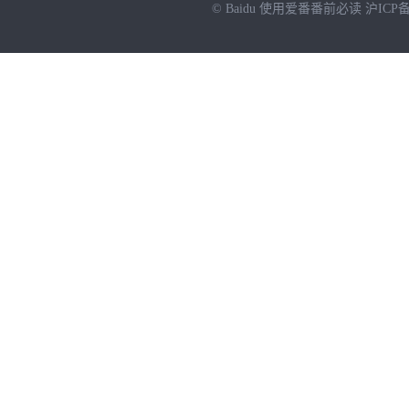
© Baidu
使用爱番番前必读
沪ICP备
NEW
HOT
暂时没有搜索结果…