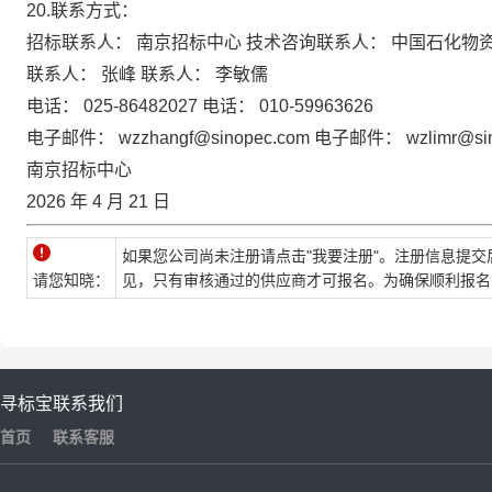
20.联系方式：
招标联系人：
南京招标中心
技术咨询联系人：
中国石化物
联系人：
张峰
联系人：
李敏儒
电话：
025-86482027
电话：
010-59963626
电子邮件：
wzzhangf@sinopec.com
电子邮件：
wzlimr@si
南京招标中心
2026 年 4 月 21 日
如果您公司尚未注册请点击"我要注册"。注册信息提交
请您知晓：
见，只有审核通过的供应商才可报名。为确保顺利报名
寻标宝
联系我们
首页
联系客服