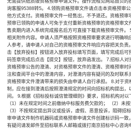
无需提供纸质版资格预审申请文件。操作流程见网站首页的操
询客服95388转5。 4.领购资格预审文件请点击本资格预
他方式支付。资格预审文件一经售出，不予退还。资格预审项
预审已领购的申请人可免于支付重新资格预审的资格预审文
售卖期内进入系统完成报名后方可直接下载资格预审文件。 
相关附件内容。申请人须严格按照资格预审要求进行明确响
人参考，请申请人对自己的资格预审文件响应内容把关负责。
击【放弃投标】按钮进入放弃投标填写页面，填写完成后可
码签章完成后点击【提交】按钮，放弃函发出。 7.招标人
资格预审公告的澄清、对资格预审文件的澄清、资格预审时
注和查阅平台中的澄清内容，对澄清内容有疑问的及时联系
资格预审文件澄清带来的损失由申请人自行承担。 8.对于
制，应在接到澄清后按照澄清规定的时间向招标机构提出，
间。 9.根据《招标投标诚信管理细则》要求，招标机构对以
（1）未在规定时间之前缴纳中标服务费欠款的； （2）未
（3）不按规定提出异议或投诉，虚假、恶意投诉，阻碍招标
审申请文件制作机器码或资格预审申请文件创建标识码一致，
有疑问请发邮件至招标联系人邮箱或拨打南京招标中心咨询电话02