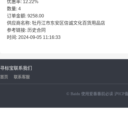
优惠率: 12.22%
数量: 4
订单金额: 9258.00
供应商名称: 牡丹江市东安区信诚文化百货用品店
参考链接: 历史合同
时间: 2024-09-05 11:16:33
寻标宝
联系我们
首页
联系客服
© Baidu
使用爱番番前必读
沪ICP备
NEW
HOT