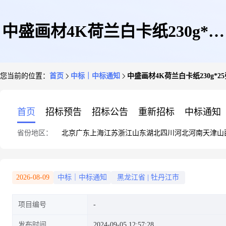
中盛画材4K荷兰白卡纸230g*25
您当前的位置：
首页
中标｜中标通知
中盛画材4K荷兰白卡纸230g*25
张/包
首页
招标预告
招标公告
重新招标
中标通知
省份地区：
北京
广东
上海
江苏
浙江
山东
湖北
四川
河北
河南
天津
山
2026-08-09
中标｜中标通知
黑龙江省
|
牡丹江市
项目编号
发布时间
2024-09-05 12:57:28