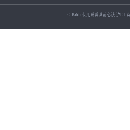
© Baidu
使用爱番番前必读
沪ICP备
NEW
HOT
暂时没有搜索结果…