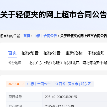
关于轻便夹的网上超市合同公告
您当前的位置：
首页
中标｜合同公告
关于轻便夹的网上超市合同公告
首页
招标预告
招标公告
重新招标
中标通知
省份地区：
北京
广东
上海
江苏
浙江
山东
湖北
四川
河北
河南
天津
山
2026-08-10
中标｜合同公告
江西省
|
萍乡市
|
湘东区
项目编号
2071401000004699165
发布时间
2025-03-12 15:16:49