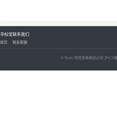
寻标宝
联系我们
首页
联系客服
© Baidu
使用爱番番前必读
沪ICP备
NEW
HOT