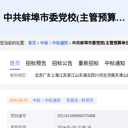
中共蚌埠市委党校(主管预算单
您当前的位置：
首页
中标｜中标通知
中共蚌埠市委党校(主管预算单
位)关于节电器的网上超市采购
首页
招标预告
招标公告
重新招标
中标通知
省份地区：
北京
广东
上海
江苏
浙江
山东
湖北
四川
河北
河南
天津
山
项目成交公告
2026-08-07
中标｜中标通知
安徽省
|
蚌埠市
项目编号
2921451000000370488
发布时间
2024-01-10 11:06:26