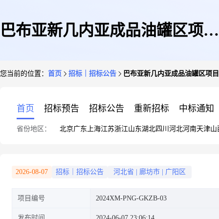
巴布亚新几内亚成品油罐区项目
您当前的位置：
首页
招标｜招标公告
巴布亚新几内亚成品油罐区项目
消防水泵招标项目
首页
招标预告
招标公告
重新招标
中标通知
省份地区：
北京
广东
上海
江苏
浙江
山东
湖北
四川
河北
河南
天津
山
2026-08-07
招标｜招标公告
河北省
|
廊坊市
|
广阳区
项目编号
2024XM-PNG-GKZB-03
发布时间
2024-06-07 23:06:14