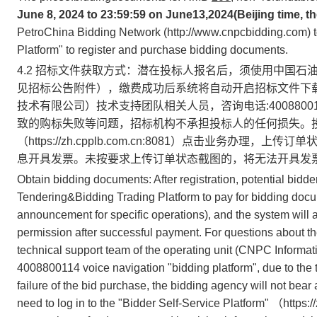
June
8
, 2024 to 23:59:59 on June
13,
2024
(Beijing time, 
PetroChina Bidding Network (http://www.cnpcbidding.com) 
Platform" to register and purchase bidding documents.
4.2 招标文件获取方式：潜在投标人报名后，须使用中国
见招标公告附件），缴费成功后系统将自动开启招标文件下
技术有限公司）技术支持团队相关人员，咨询电话:400880
致的购标失败等问题，招标机构不承担投标人的任何损失。投
（https://zh.cpplb.com.cn:8081）点击业务
息开具发票。未按要求上传订单状态截图的，将无法开具发
Obtain bidding documents: After registration, potential bid
Tendering&Bidding Trading Platform to pay for bidding docum
announcement for specific operations), and the system will
permission after successful payment. For questions about the
technical support team of the operating unit (CNPC Informati
4008800114 voice navigation "bidding platform", due to the t
failure of the bid purchase, the bidding agency will not bear
need to log in to the "Bidder Self-Service Platform" （https