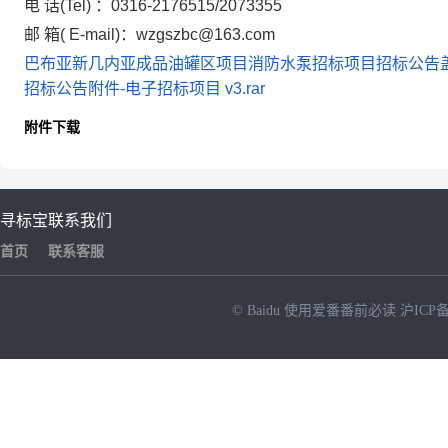
电 话(Tel) ：0316-2176515/2073355
邮 箱( E-mail)：wzgszbc@163.com
巴布亚新几内亚成品油罐区项目消防水泵招标项目招标公告盖章
招标公告附件-电子招标项目 v3.rar
附件下载
寻标宝
联系我们
首页
联系客服
© Baidu
使用爱番番前必读
沪ICP备
NEW
HOT