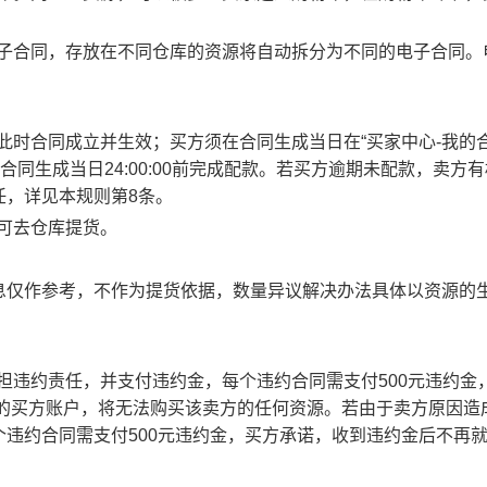
电子合同，存放在不同仓库的资源将自动拆分为不同的电子合同。
此时合同成立并生效；买方须在合同生成当日在“买家中心-我的合
合同生成当日24:00:00前完成配款。若买方逾期未配款，卖方
任，详见本规则第8条。
方可去仓库提货。
息仅作参考，不作为提货依据，数量异议解决办法具体以资源的
承担违约责任，并支付违约金，每个违约合同需支付500元违约金
责任的买方账户，将无法购买该卖方的任何资源。若由于卖方原因造
违约合同需支付500元违约金，买方承诺，收到违约金后不再