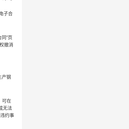
电子合
同”页
有权撤消
生产钢
，可在
成无法
就违约事