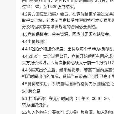
内再有买方出价，则再按新出价时间顺延2分钟，
过14：30，至14:30强制结束。
4.2买方回应是指买方会员，在竞价结束前通过交
取得竞价权，即表示同意接受并遵照执行本交易规
分及物理状态等法律规定的合同必要条款。
4.3竞价保证金：单卷资源，回应时无须冻结资金。
4.4出价规则：
4.4.1起拍价和加价梯度：出价以每个单卷为标的
4.4.2出价：竞价过程公开，竞价开始后所有回
买方报价递增，即每次报价必须大于前一个报价且
4.4.3买家出价之后，经系统提示，若高于当前
相近时间出价的情况，系统当前最高价可能已高于
4.5竞价结束后，系统自动按照价格优先原则确定
5挂牌交易
5.1 挂牌资源：在竞价时间内（上午9：00-9：3
转为挂牌资源。
5.2加入购物车：买家可以选择挂牌资源，加入购