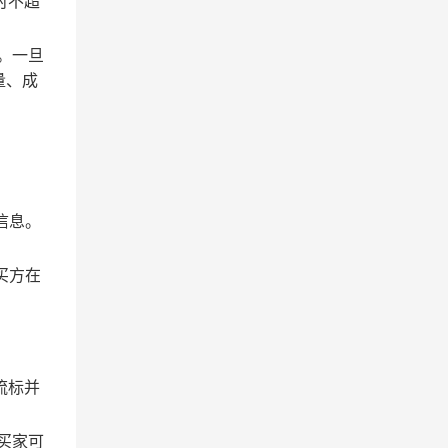
时不超
。一旦
量、成
信息。
买方在
流标并
买家可