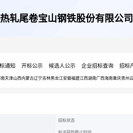
热轧尾卷宝山钢铁股份有限公司
标通知
开标公示
候选人公示
企业招标查询
招标
河南
天津
山西
内蒙古
辽宁
吉林
黑龙江
安徽
福建
江西
湖南
广西
海南
重庆
贵州
招标状态
标书获取截止时间