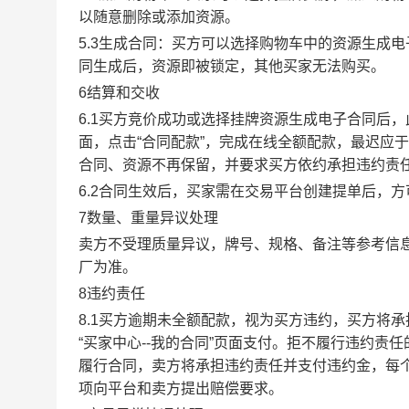
以随意删除或添加资源。
5.3生成合同：买方可以选择购物车中的资源生成
同生成后，资源即被锁定，其他买家无法购买。
6结算和交收
6.1买方竞价成功或选择挂牌资源生成电子合同后，
面，点击“合同配款”，完成在线全额配款，最迟应于
合同、资源不再保留，并要求买方依约承担违约责
6.2合同生效后，买家需在交易平台创建提单后，
7数量、重量异议处理
卖方不受理质量异议，牌号、规格、备注等参考信
厂为准。
8违约责任
8.1买方逾期未全额配款，视为买方违约，买方将
“买家中心--我的合同”页面支付。拒不履行违约
履行合同，卖方将承担违约责任并支付违约金，每个
项向平台和卖方提出赔偿要求。