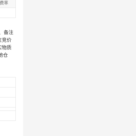
费率
、备注
在竞价
实物质
地仓