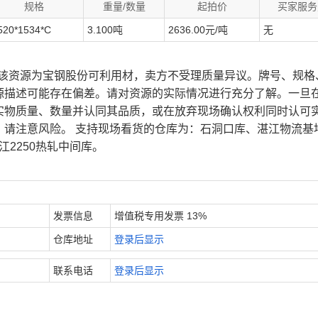
规格
重量/数量
起拍价
买家服务
520*1534*C
3.100吨
2636.00元/吨
无
、该资源为宝钢股份可利用材，卖方不受理质量异议。牌号、规格
源描述可能存在偏差。请对资源的实际情况进行充分了解。一旦
实物质量、数量并认同其品质，或在放弃现场确认权利同时认可
，请注意风险。 支持现场看货的仓库为：石洞口库、湛江物流基
江2250热轧中间库。
发票信息
增值税专用发票 13%
仓库地址
登录后显示
联系电话
登录后显示