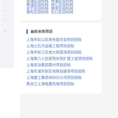
青浦区招标网
杨浦区招标网
黄浦区招标网
徐汇区招标网
长宁区招标网
静安区招标网
普陀区招标网
虹口区招标网
最新采购项目
上海市虹口区商务委员会项目招标
上海土石方运输工程项目招标
上海市松江区南大居菜场项目招标
上海第六人民医院东院扩建工程项目招标
上海宝冶集团雷州项目招标
上海市浦东新区地铁站装饰项目招标
上海建工集团深圳分公司项目招标
黑龙江上海电建风电项目招标