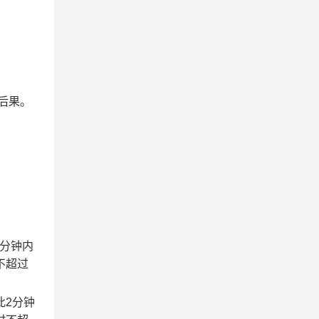
后果。
2分钟内
不超过
此2分钟