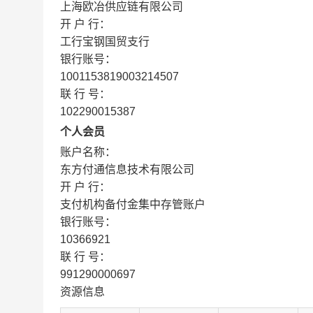
上海欧冶供应链有限公司
开 户 行：
工行宝钢国贸支行
银行账号：
1001153819003214507
联 行 号：
102290015387
个人会员
账户名称：
东方付通信息技术有限公司
开 户 行：
支付机构备付金集中存管账户
银行账号：
10366921
联 行 号：
991290000697
资源信息