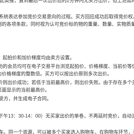
以此类推，直到最后一次出价后的2分钟内无买方出价，但上述延
易系统表达参加竞价交易意向的过程。买方回应成功后取得竞价权
则的各项条款，同时视为认可竞价标的物的重量、数量、实物质
物，起拍价和加价梯度均由卖方设置。
应成功的会员均可在电子交易平台浏览起拍价、价格梯度、当前价等
为价格梯度的整数倍。买方可以按出价原则多次出价。
最高价则出价成功；若低于当前最高价，则出价失败。由于存在多个
页面显示的当前最高价。
买受方，并生成电子合同。
0、下午13：30-14：00）无买家出价的单卷，不再延时竞价，自动
物车。同一个资源，可以被多个买家选入购物车，在购物车环节，