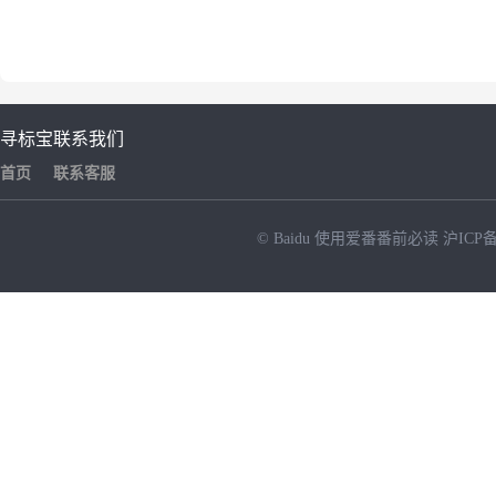
寻标宝
联系我们
首页
联系客服
© Baidu
使用爱番番前必读
沪ICP备
NEW
HOT