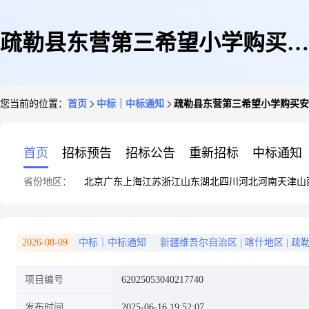
疏勒县东营第三希望小学购买安
您当前的位置：
首页
中标｜中标通知
疏勒县东营第三希望小学购买安
全设备竞价成交公告
首页
招标预告
招标公告
重新招标
中标通知
省份地区：
北京
广东
上海
江苏
浙江
山东
湖北
四川
河北
河南
天津
山
2026-08-09
中标｜中标通知
新疆维吾尔自治区
|
喀什地区
|
疏
项目编号
62025053040217740
发布时间
2025-06-16 19:52:07