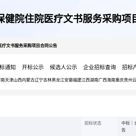
保健院住院医疗文书服务采购项
医疗文书服务采购项目合同公告
标通知
开标公示
候选人公示
企业招标查询
招标
河南
天津
山西
内蒙古
辽宁
吉林
黑龙江
安徽
福建
江西
湖南
广西
海南
重庆
贵州
招标状态
中标｜
告