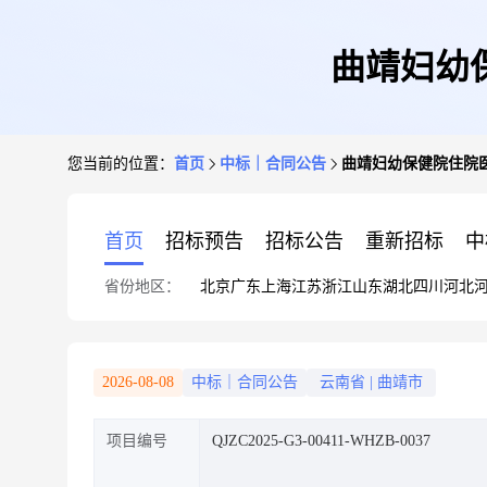
曲靖妇幼
您当前的位置：
首页
中标｜合同公告
曲靖妇幼保健院住院
首页
招标预告
招标公告
重新招标
中
省份地区：
北京
广东
上海
江苏
浙江
山东
湖北
四川
河北
2026-08-08
中标｜合同公告
云南省
|
曲靖市
项目编号
QJZC2025-G3-00411-WHZB-0037