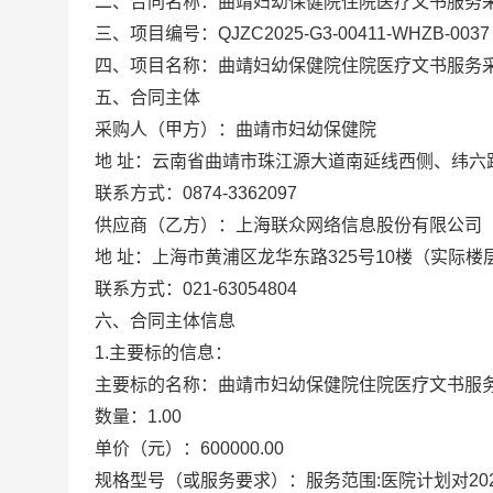
二、合同名称：
曲靖妇幼保健院住院医疗文书服务
三、项目编号：
QJZC2025-G3-00411-WHZB-0037
四、项目名称：
曲靖妇幼保健院住院医疗文书服务
五、合同主体
采购人（甲方）：
曲靖市妇幼保健院
地 址：
云南省曲靖市珠江源大道南延线西侧、纬六
联系方式：
0874-3362097
供应商（乙方）：
上海联众网络信息股份有限公司
地 址：
上海市黄浦区龙华东路325号10楼（实际楼
联系方式：
021-63054804
六、合同主体信息
1.主要标的信息：
主要标的名称：
曲靖市妇幼保健院住院医疗文书服
数量：
1.00
单价（元）：
600000.00
规格型号（或服务要求）：
服务范围:医院计划对20