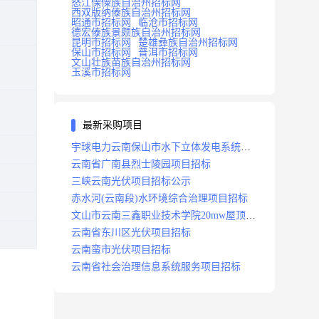
怒江傈僳族自治州招标网
西双版纳傣族自治州招标网
昭通市招标网
临沧市招标网
德宏傣族景颇族自治州招标网
昆明市招标网
楚雄彝族自治州招标网
保山市招标网
普洱市招标网
文山壮族苗族自治州招标网
玉溪市招标网
最新采购项目
宇球电力云南保山市水下立体发电系统项
目招标
云南省广南县烈士陵园项目招标
三峡云南光伏项目招标公示
赤水河(云南段)水环境综合治理项目招标
文山市云南三鑫职业技术学院20mw屋顶分
布式光伏设计施工总承包(epc)项目招标
云南省东川区光伏项目招标
云南蛮市光伏项目招标
云南省社会治理信息系统服务项目招标