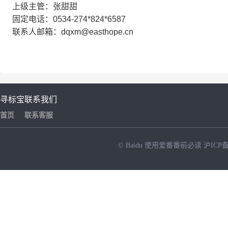
上级主管：张甜甜
固定电话：0534-274*824*6587
联系人邮箱：dqxm@easthope.cn
寻标宝
联系我们
首页
联系客服
© Baidu
使用爱番番前必读
沪ICP备
NEW
HOT