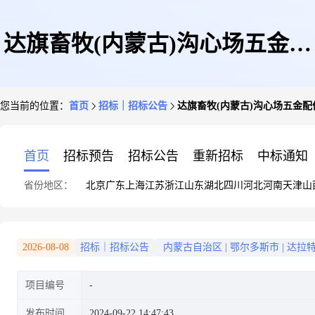
达旗畜牧(内蒙古)沟心场五金配
您当前的位置：
首页
招标｜招标公告
达旗畜牧(内蒙古)沟心场五金
件询价公告
首页
招标预告
招标公告
重新招标
中标通知
省份地区：
北京
广东
上海
江苏
浙江
山东
湖北
四川
河北
河南
天津
山
2026-08-08
招标｜招标公告
内蒙古自治区
|
鄂尔多斯市
|
达拉
项目编号
发布时间
2024-09-22 14:47:43