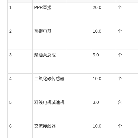
1
PPR直接
20.0
个
2
热继电器
10.0
个
3
柴油泵总成
5.0
个
4
二氧化碳传感器
10.0
个
5
料线电机减速机
3.0
台
6
交流接触器
10.0
个