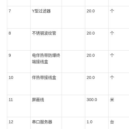
7
Y型过滤器
20.0
个
8
不锈钢波纹管
20.0
个
9
电伴热带防爆终
20.0
个
端接线盒
10
伴热带接线盒
20.0
个
11
屏蔽线
300.0
米
12
串口服务器
1.0
台