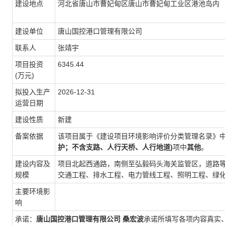
建设地点
河北省唐山市曹妃甸区唐山市曹妃甸工业区港池岛内
建设单位
唐山国控港口管理有限公司
联系人
张靖宇
项目投资
6345.44
(万元)
拟投入生产
2026-12-31
运营日期
建设性质
新建
备案依据
该项目属于《建设项目环境影响评价分类管理名录》
护；不含支路、人行天桥、人行地道)
项中
其他
。
建设内容及
项目北起西通路，南侧至弘毅码头海关监管区，道路等
规模
交通工程、排水工程、电力管线工程、照明工程、绿
主要环境影
响
承诺：
唐山国控港口管理有限公司
桑宏波
承诺所填写各项内容真实