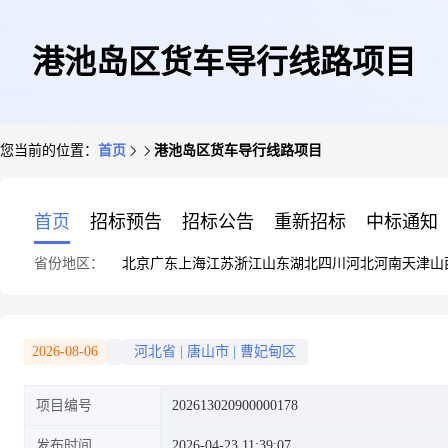
港池岛区货车导行线路项目
您当前的位置：
首页
港池岛区货车导行线路项目
首页
招标预告
招标公告
重新招标
中标通知
省份地区：
北京
广东
上海
江苏
浙江
山东
湖北
四川
河北
河南
天津
山
2026-08-06
河北省
|
唐山市
|
曹妃甸区
项目编号
202613020900000178
发布时间
2026-04-23 11:39:07