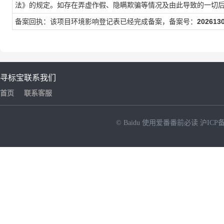
法》的规定。如存在弄虚作假、隐瞒欺骗等情况及由此导致的一切
备案回执：该项目环境影响登记表已经完成备案，备案号：
202613
寻标宝
联系我们
首页
联系客服
© Baidu
使用爱番番前必读
沪ICP备
NEW
HOT