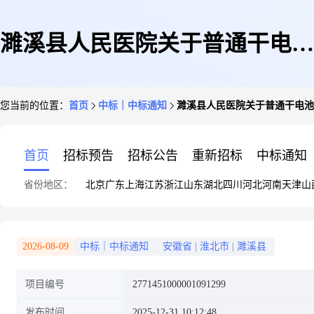
濉溪县人民医院关于普通干电池
您当前的位置：
首页
中标｜中标通知
濉溪县人民医院关于普通干电池
的网上超市采购项目成交公告
首页
招标预告
招标公告
重新招标
中标通知
省份地区：
北京
广东
上海
江苏
浙江
山东
湖北
四川
河北
河南
天津
山
2026-08-09
中标｜中标通知
安徽省
|
淮北市
|
濉溪县
项目编号
2771451000001091299
发布时间
2025-12-31 10:12:48