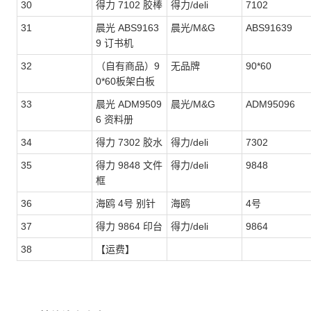
30
得力 7102 胶棒
得力/deli
7102
31
晨光 ABS9163
晨光/M&G
ABS91639
9 订书机
32
（自有商品）9
无品牌
90*60
0*60板架白板
33
晨光 ADM9509
晨光/M&G
ADM95096
6 资料册
34
得力 7302 胶水
得力/deli
7302
35
得力 9848 文件
得力/deli
9848
框
36
海鸥 4号 别针
海鸥
4号
37
得力 9864 印台
得力/deli
9864
38
【运费】