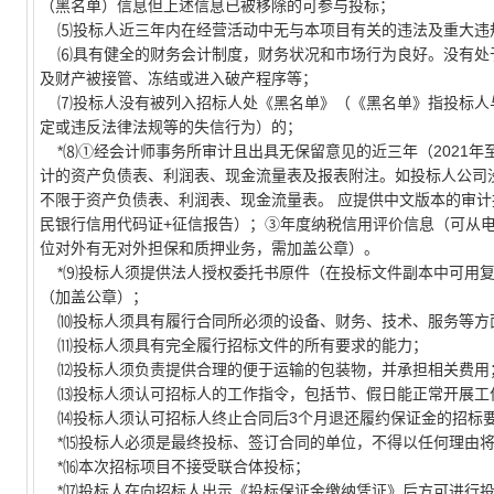
（黑名单）信息但上述信息已被移除的可参与投标；
⑸投标人近三年内在经营活动中无与本项目有关的违法及重大违
⑹具有健全的财务会计制度，财务状况和市场行为良好。没有处
及财产被接管、冻结或进入破产程序等；
⑺投标人没有被列入招标人处《黑名单》（《黑名单》指投标人
定或违反法律法规等的失信行为）的；
*⑻①经会计师事务所审计且出具无保留意见的近三年（2021年
计的资产负债表、利润表、现金流量表及报表附注。如投标人公司
不限于资产负债表、利润表、现金流量表。 应提供中文版本的审
民银行信用代码证+征信报告）；③年度纳税信用评价信息（可从
位对外有无对外担保和质押业务，需加盖公章）。
*⑼投标人须提供法人授权委托书原件（在投标文件副本中可用复
（加盖公章）；
⑽投标人须具有履行合同所必须的设备、财务、技术、服务等方
⑾投标人须具有完全履行招标文件的所有要求的能力；
⑿投标人须负责提供合理的便于运输的包装物，并承担相关费用
⒀投标人须认可招标人的工作指令，包括节、假日能正常开展工
⒁投标人须认可招标人终止合同后3个月退还履约保证金的招标
*⒂投标人必须是最终投标、签订合同的单位，不得以任何理由将
*⒃本次招标项目不接受联合体投标；
*⒄投标人在向招标人出示《投标保证金缴纳凭证》后方可进行