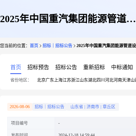
2025年中国重汽集团能源管道设
您当前的位置：
首页
招标｜招标公告
2025年中国重汽集团能源管道
施维修项目公开招标公告
首页
招标预告
招标公告
重新招标
中标通知
省份地区：
北京
广东
上海
江苏
浙江
山东
湖北
四川
河北
河南
天津
山
2026-08-06
招标｜招标公告
山东省
|
济南市
|
章丘区
项目编号
发布时间
2024-12-18 14:59:44