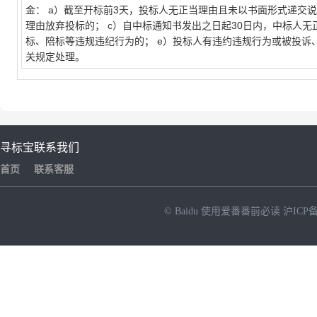
金： a）截至开标前3天，投标人无正当理由且未以书面形式递交
理由放弃投标的； c）自中标通知书发出之日起30日内，中标人无
标、陪标等违规违纪行为的； e）投标人有违约违规行为或被投
关规定处理。
寻标宝
联系我们
首页
联系客服
© Baidu
使用爱番番前必读
沪ICP备
NEW
HOT