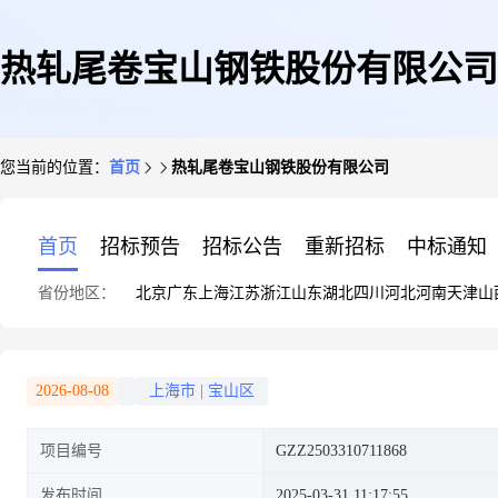
热轧尾卷宝山钢铁股份有限公司
您当前的位置：
首页
热轧尾卷宝山钢铁股份有限公司
首页
招标预告
招标公告
重新招标
中标通知
省份地区：
北京
广东
上海
江苏
浙江
山东
湖北
四川
河北
河南
天津
山
2026-08-08
上海市
|
宝山区
项目编号
GZZ2503310711868
发布时间
2025-03-31 11:17:55