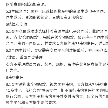
以随意删除或添加资源。
5.3生成合同：买方可以选择购物车中的资源生成电子合同
同生成后，资源即被锁定，其他买家无法购买。
6结算和交收
6.1买方竞价成功或选择挂牌资源生成电子合同后，此时合同
面，点击“合同配款”，完成在线全额配款，最迟应于合同生成当
合同、资源不再保留，并要求买方依约承担违约责任，详见
6.2合同生效后，买家需在交易平台创建提单后，方可去仓
7数量、重量异议处理
卖方不受理质量异议，牌号、规格、备注等参考信息仅作参
厂为准。
8违约责任
8.1买方逾期未全额配款，视为买方违约，买方将承担违约
“买家中心--我的合同”页面支付。拒不履行违约责任的买
履行合同，卖方将承担违约责任并支付违约金，每个违约合同
项向平台和卖方提出赔偿要求。