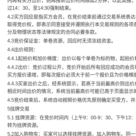
内再有买方出价，则再按新出价时间顺延2分钟，以此类推
过14：30，至14:30强制结束。
4.2买方回应是指买方会员，在竞价结束前通过交易系统表
取得竞价权，即表示同意接受并遵照执行本交易规则的各项
分及物理状态等法律规定的合同必要条款。
4.3竞价保证金：单卷资源，回应时无须冻结资金。
4.4出价规则：
4.4.1起拍价和加价梯度：出价以每个单卷为标的物，起拍
4.4.2出价：竞价过程公开，竞价开始后所有回应成功的
买方报价递增，即每次报价必须大于前一个报价且为价格梯
4.4.3买家出价之后，经系统提示，若高于当前最高价则
相近时间出价的情况，系统当前最高价可能已高于页面显示
4.5竞价结束后，系统自动按照价格优先原则确定买受方，
5挂牌交易
5.1 挂牌资源：在竞价时间内（上午9：00-9：30、下午1
转为挂牌资源。
5.2加入购物车：买家可以选择挂牌资源，加入购物车。同