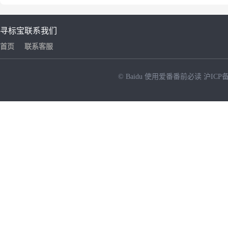
寻标宝
联系我们
首页
联系客服
© Baidu
使用爱番番前必读
沪ICP备
NEW
HOT
暂时没有搜索结果…