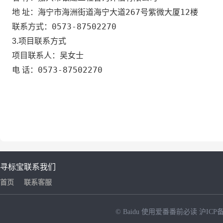
海宁市海洲街道海宁大道267号紫微大厦12楼
地 址：
0573-87502270
联系方式：
3.项目联系方式
吴女士
项目联系人：
0573-87502270
电 话：
寻标宝
联系我们
首页
联系客服
© Baidu
使用爱番番前必读
沪ICP备