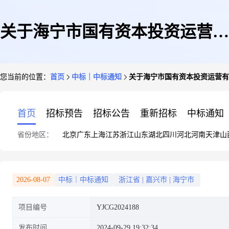
关于海宁市国有资本投资运营有
您当前的位置：
首页
中标｜中标通知
关于海宁市国有资本投资运营有限
限公司2024-2026年度财务审计
首页
招标预告
招标公告
重新招标
中标通知
省份地区：
北京
广东
上海
江苏
浙江
山东
湖北
四川
河北
河南
天津
山
服务中标公告[嘉兴市银建工程
2026-08-07
中标｜中标通知
浙江省
|
嘉兴市
|
海宁市
项目编号
YJCG2024188
咨询评估有限公司]
发布时间
2024-09-29 19:32:34