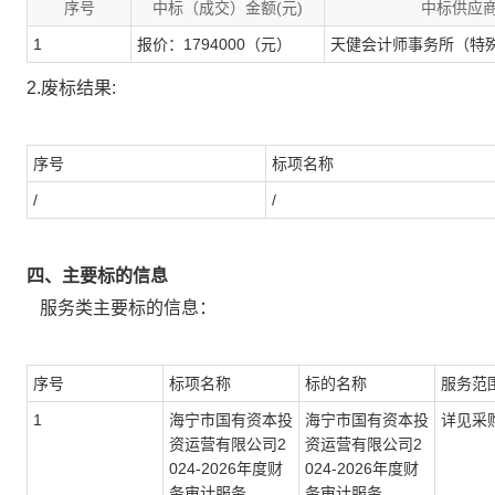
序号
中标（成交）金额(元)
中标供应
1
报价：1794000（元）
天健会计师事务所（特
2.废标结果:
序号
标项名称
/
/
四、主要标的信息
服务类主要标的信息：
序号
标项名称
标的名称
服务范
1
海宁市国有资本投
海宁市国有资本投
详见采
资运营有限公司2
资运营有限公司2
024-2026年度财
024-2026年度财
务审计服务
务审计服务