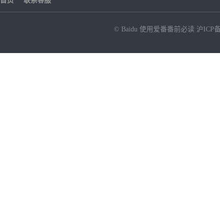
首页
联系客服
© Baidu
使用爱番番前必读
沪ICP备
NEW
HOT
暂时没有搜索结果…