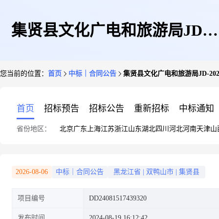
集贤县文化广电和旅游局JD-
您当前的位置：
首页
中标｜合同公告
集贤县文化广电和旅游局JD-20240
20240815092109-6187政府采购
首页
招标预告
招标公告
重新招标
中标通知
省份地区：
北京
广东
上海
江苏
浙江
山东
湖北
四川
河北
河南
天津
山
合同公告
2026-08-06
中标｜合同公告
黑龙江省
|
双鸭山市
|
集贤县
项目编号
DD24081517439320
发布时间
2024-08-19 16:12:42