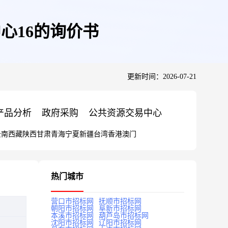
心16的询价书
更新时间：2026-07-21
产品分析
政府采购
公共资源交易中心
云南
西藏
陕西
甘肃
青海
宁夏
新疆
台湾
香港
澳门
热门城市
营口市招标网
抚顺市招标网
朝阳市招标网
阜新市招标网
本溪市招标网
葫芦岛市招标网
沈阳市招标网
辽阳市招标网