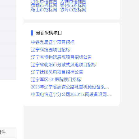
丹东市招标网
大连市招标网
盘锦市招标网
锦州市招标网
鞍山市招标网
铁岭市招标网
最新采购项目
中铁九局辽宁项目招标
辽宁科技园项目招标
辽宁省博物馆展陈项目招标公告
辽宁省朝阳市分散式风电项目招标
辽宁抚顺风电项目招标公告
辽宁军区301医院项目招标
2023年辽宁省高速公路除雪机械设备采购
项目招标招标公告
中国电信辽宁分公司2023年c网设备退网拆
除施工服务采购项目招标公告
附件