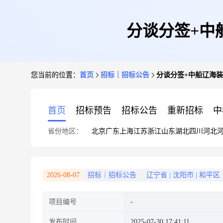
分谈分签+中
您当前的位置：
首页
招标｜招标公告
分谈分签+中船辽海装
首页
招标预告
招标公告
重新招标
中
省份地区：
北京
广东
上海
江苏
浙江
山东
湖北
四川
河北
2026-08-07
招标｜招标公告
辽宁省
|
沈阳市
|
和平区
项目编号
发布时间
2025-07-30 17:41:11