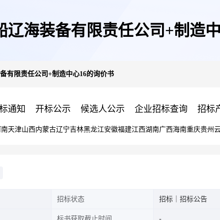
船辽海装备有限责任公司+制造中
备有限责任公司+制造中心16的询价书
标通知
开标公示
候选人公示
企业招标查询
招标
河南
天津
山西
内蒙古
辽宁
吉林
黑龙江
安徽
福建
江西
湖南
广西
海南
重庆
贵州
招标状态
招标｜招标公告
标书获取截止时间