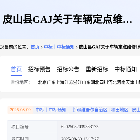
皮山县GAJ关于车辆定点维修1
您当前的位置：
首页
中标｜中标通知
皮山县GAJ关于车辆定点维修
件的竞价采购竞价成交公告
首页
招标预告
招标公告
重新招标
中标通知
省份地区：
北京
广东
上海
江苏
浙江
山东
湖北
四川
河北
河南
天津
山
2026-08-09
中标｜中标通知
新疆维吾尔自治区
|
和田地区
|
皮
项目编号
62025082039333173
发布时间
2025-08-30 13:17:27