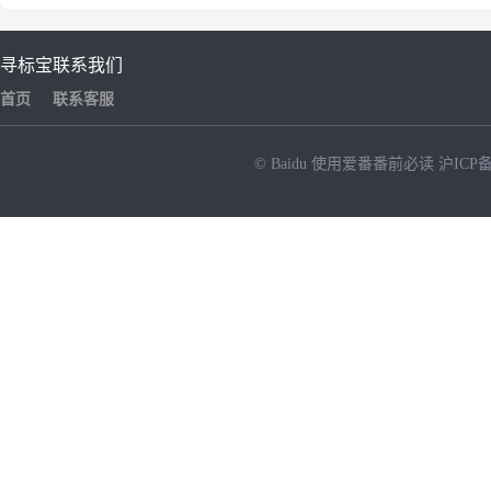
寻标宝
联系我们
首页
联系客服
© Baidu
使用爱番番前必读
沪ICP备
NEW
HOT
暂时没有搜索结果…