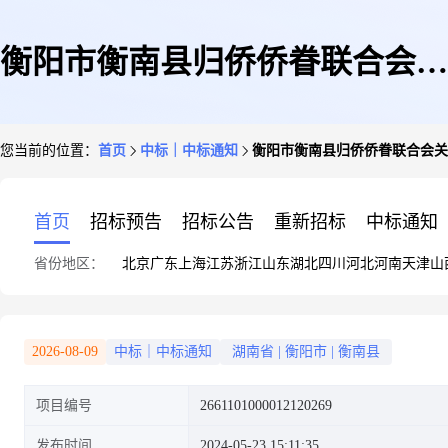
衡阳市衡南县归侨侨眷联合会关
您当前的位置：
首页
中标｜中标通知
衡阳市衡南县归侨侨眷联合会关
于智能电脑硬件的网上超市采购
首页
招标预告
招标公告
重新招标
中标通知
省份地区：
北京
广东
上海
江苏
浙江
山东
湖北
四川
河北
河南
天津
山
项目成交公告
2026-08-09
中标｜中标通知
湖南省
|
衡阳市
|
衡南县
项目编号
2661101000012120269
发布时间
2024-05-23 15:11:35