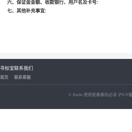
六、保证金金额、收款银行、用户名及卡号:
七、其他补充事宜:
寻标宝
联系我们
首页
联系客服
© Baidu
使用爱番番前必读
沪ICP备
NEW
HOT