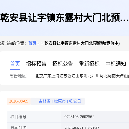
乾安县让字镇东露村大门北预留
您当前的位置：
首页
乾安县让字镇东露村大门北预留地(竞价中)
地(竞价中)
首页
招标预告
招标公告
重新招标
中标通知
省份地区：
北京
广东
上海
江苏
浙江
山东
湖北
四川
河北
河南
天津
山
2026-08-09
吉林省
|
松原市
|
乾安县
项目编号
0723103-260256J
发布时间
2026-04-21 13:53:42