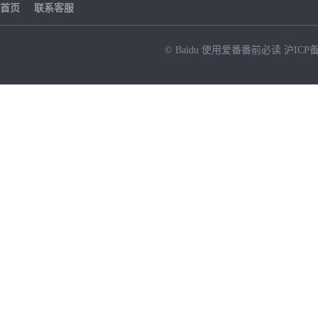
首页
联系客服
© Baidu
使用爱番番前必读
沪ICP备
NEW
HOT
暂时没有搜索结果…