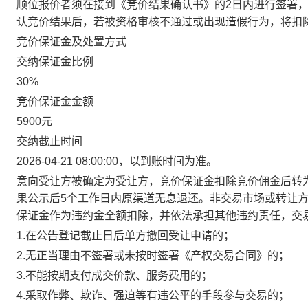
顺位报价者须在接到《竞价结果确认书》的2日内进行签署
认竞价结果后，若被资格审核不通过或出现造假行为，将扣
竞价保证金及处置方式
交纳保证金比例
30%
竞价保证金金额
5900元
交纳截止时间
2026-04-21 08:00:00，以到账时间为准。
意向受让方被确定为受让方，竞价保证金扣除竞价佣金后转
果公示后5个工作日内原渠道无息退还。非交易市场或转让
保证金作为违约金全额扣除，并依法承担其他违约责任，交
1.在公告登记截止日后单方撤回受让申请的；
2.无正当理由不签署或未按时签署《产权交易合同》的；
3.不能按期支付成交价款、服务费用的；
4.采取作弊、欺诈、强迫等有违公平的手段参与交易的；