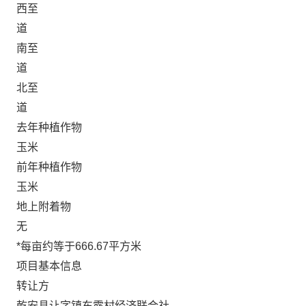
西至
道
南至
道
北至
道
去年种植作物
玉米
前年种植作物
玉米
地上附着物
无
*每亩约等于666.67平方米
项目基本信息
转让方
乾安县让字镇东露村经济联合社