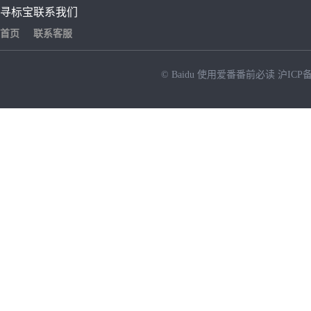
寻标宝
联系我们
首页
联系客服
© Baidu
使用爱番番前必读
沪ICP备
NEW
HOT
暂时没有搜索结果…