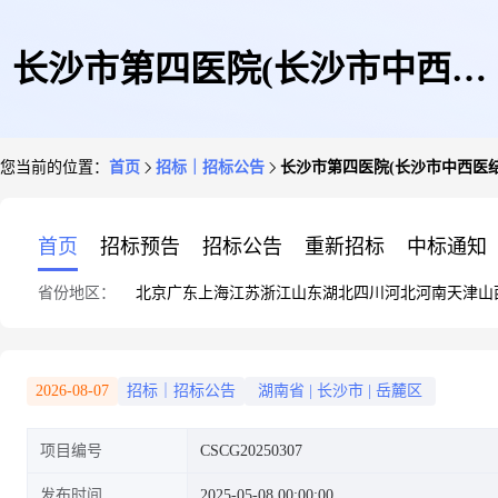
长沙市第四医院(长沙市中西医
您当前的位置：
首页
招标｜招标公告
长沙市第四医院(长沙市中西医
结合医院)第三方检验项目
首页
招标预告
招标公告
重新招标
中标通知
省份地区：
北京
广东
上海
江苏
浙江
山东
湖北
四川
河北
河南
天津
山
2026-08-07
招标｜招标公告
湖南省
|
长沙市
|
岳麓区
项目编号
CSCG20250307
发布时间
2025-05-08 00:00:00