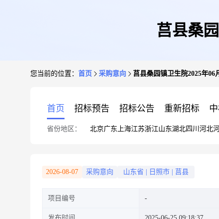
莒县桑园
您当前的位置：
首页
采购意向
莒县桑园镇卫生院2025年0
首页
招标预告
招标公告
重新招标
中
省份地区：
北京
广东
上海
江苏
浙江
山东
湖北
四川
河北
2026-08-07
采购意向
山东省
|
日照市
|
莒县
项目编号
发布时间
2025-06-25 09:18:37