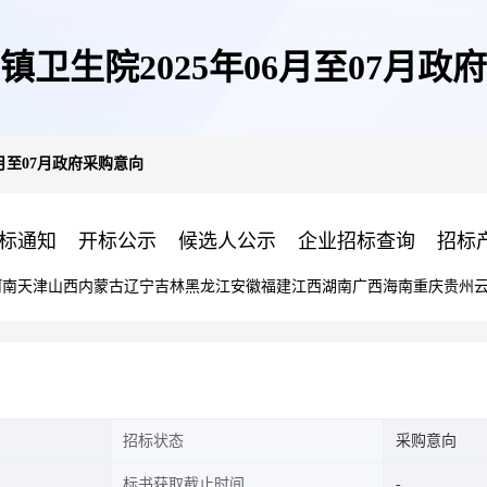
镇卫生院2025年06月至07月政
6月至07月政府采购意向
标通知
开标公示
候选人公示
企业招标查询
招标
河南
天津
山西
内蒙古
辽宁
吉林
黑龙江
安徽
福建
江西
湖南
广西
海南
重庆
贵州
招标状态
采购意向
标书获取截止时间