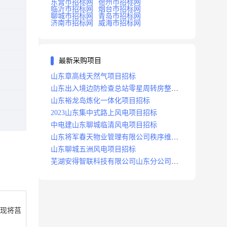
东营市招标网
德州市招标网
临沂市招标网
烟台市招标网
聊城市招标网
青岛市招标网
济南市招标网
威海市招标网
最新采购项目
山东章高线天然气项目招标
山东出入境边防检查总站零星周转房整修
项目招标中标
山东裕龙岛炼化一体化项目招标
2023山东集中式路上风电项目招标
中电建山东聊城临清风电项目招标
山东将军春天物业管理有限公司秩序维护
服务项目招标公告
山东聊城五洲风电项目招标
芜湖安得智联科技有限公司山东分公司济
南地区快递项目招标公告
现将
莒