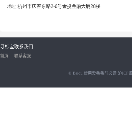
地址
:
杭州市庆春东路
2-6号金投金融大厦
28
楼
寻标宝
联系我们
首页
联系客服
© Baidu
使用爱番番前必读
沪ICP备
NEW
HOT