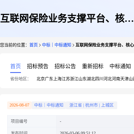
互联网保险业务支撑平台、核心
您当前的位置：
首页
中标｜中标通知
互联网保险业务支撑平台、核心
业务系统2026年度维护和升级项
首页
招标预告
招标公告
重新招标
中标通知
省份地区：
北京
广东
上海
江苏
浙江
山东
湖北
四川
河北
河南
天津
山
目单一来源采购公告
2026-08-07
中标｜中标通知
浙江省
|
杭州市
|
上城区
项目编号
发布时间
2026-03-06 09:51:12