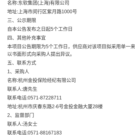
名称
:
东软集团
(上海)有限公司
地址
:
上海市闵行区紫月路
1000号
三、公示期限
自本公告发布之日起
5个工作日
四、其他补充事宜
本项目公告期限为
5个工作日，供应商对该项目拟采用单一
以书面形式向采购人提出异议。
五、联系方式
1、采购人
名称
:
杭州
金投保险经纪
有限公司
联系人
:
唐先生
联系电话
:
0571-
87228711
地址
:
杭州市庆春东路
2-6号金投金融大厦
28
楼
2、监督部门
联系人
:
汤女士
联系电话
:
0571-
88167183