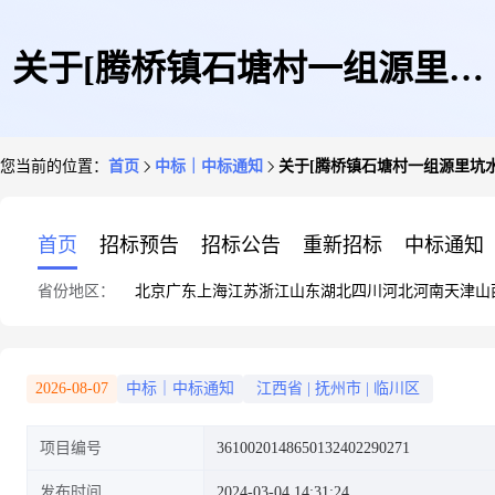
关于[腾桥镇石塘村一组源里坑
您当前的位置：
首页
中标｜中标通知
关于[腾桥镇石塘村一组源里坑
水库维修及机耕路维修工程结算
首页
招标预告
招标公告
重新招标
中标通知
省份地区：
北京
广东
上海
江苏
浙江
山东
湖北
四川
河北
河南
天津
山
评审选取]中选结果的公告
2026-08-07
中标｜中标通知
江西省
|
抚州市
|
临川区
项目编号
3610020148650132402290271
发布时间
2024-03-04 14:31:24