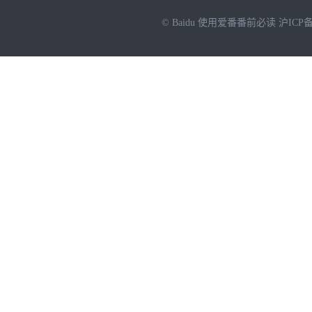
© Baidu
使用爱番番前必读
沪ICP备
NEW
HOT
暂时没有搜索结果…