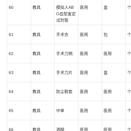
60
教具
模拟人AB
医用
盒
O血型鉴定
试剂管
61
教具
手术衣
医用
包
62
教具
手术刀柄
医用
医用
63
教具
手术刀片
医用
盒
64
教具
防尘鞋套
医用
医用
65
教具
中单
医用
医用
66
教具
酒精
医用
医用