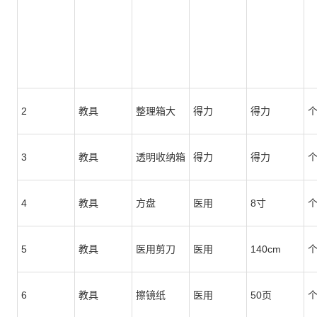
2
教具
整理箱大
得力
得力
3
教具
透明收纳箱
得力
得力
4
教具
方盘
医用
8寸
5
教具
医用剪刀
医用
140cm
6
教具
擦镜纸
医用
50页