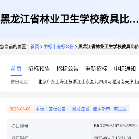
黑龙江省林业卫生学校教具比价
您当前的位置：
首页
中标｜废标公告
黑龙江省林业卫生学校教具比价
比价采购终止公告
首页
招标预告
招标公告
重新招标
中标通知
省份地区：
北京
广东
上海
江苏
浙江
山东
湖北
四川
河北
河南
天津
山
2026-08-08
中标｜废标公告
黑龙江省
|
佳木斯市
|
前进区
项目编号
BJCG250610710322520
发布时间
2025-06-12 15:31:38