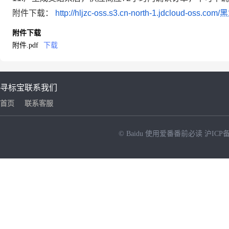
附件下载：
http://hljzc-oss.s3.cn-north-1.jdcl
附件下载
附件.pdf
下载
寻标宝
联系我们
首页
联系客服
© Baidu
使用爱番番前必读
沪ICP备
NEW
HOT