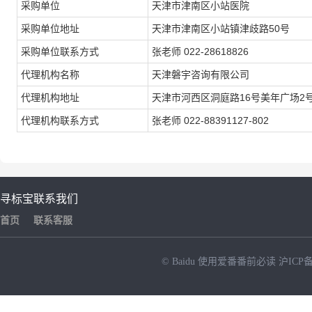
采购单位
天津市津南区小站医院
采购单位地址
天津市津南区小站镇津歧路50号
采购单位联系方式
张老师 022-28618826
代理机构名称
天津磐宇咨询有限公司
代理机构地址
天津市河西区洞庭路16号美年广场2号
代理机构联系方式
张老师 022-88391127-802
寻标宝
联系我们
首页
联系客服
© Baidu
使用爱番番前必读
沪ICP备
NEW
HOT