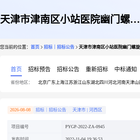
天津市津南区小站医院幽门螺旋
您当前的位置：
首页
招标｜招标公告
天津市津南区小站医院幽门螺旋
杆菌测试仪采购项目竞争性磋商
首页
招标预告
招标公告
重新招标
中标通知
省份地区：
北京
广东
上海
江苏
浙江
山东
湖北
四川
河北
河南
天津
山
2026-08-08
招标｜招标公告
天津市
|
河西区
项目编号
PYGP-2022-ZA-0945
发布时间
2022-11-04 19:36:53