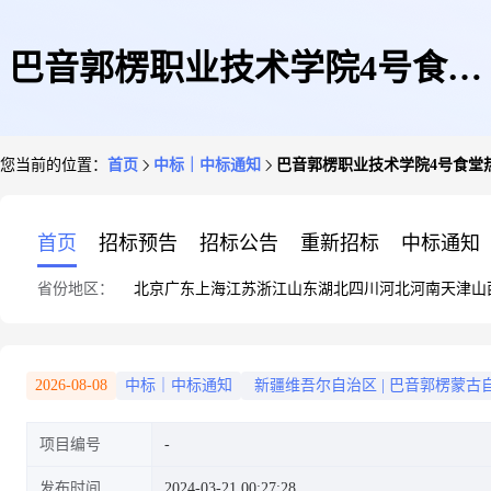
巴音郭楞职业技术学院4号食堂
您当前的位置：
首页
中标｜中标通知
巴音郭楞职业技术学院4号食堂
热水房然气工程单一来源论证公
首页
招标预告
招标公告
重新招标
中标通知
省份地区：
北京
广东
上海
江苏
浙江
山东
湖北
四川
河北
河南
天津
山
示
2026-08-08
中标｜中标通知
新疆维吾尔自治区
|
巴音郭楞蒙古
项目编号
发布时间
2024-03-21 00:27:28