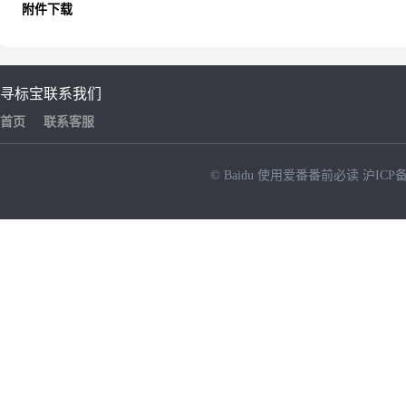
附件下载
寻标宝
联系我们
首页
联系客服
© Baidu
使用爱番番前必读
沪ICP备
NEW
HOT