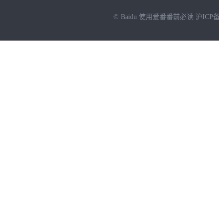
© Baidu
使用爱番番前必读
沪ICP备
NEW
HOT
暂时没有搜索结果…