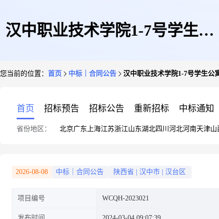
汉中职业技术学院1-7号学生公
您当前的位置：
首页
中标｜合同公告
汉中职业技术学院1-7号学生
寓环境提升改造项目政府采购合
首页
招标预告
招标公告
重新招标
中标通知
省份地区：
北京
广东
上海
江苏
浙江
山东
湖北
四川
河北
河南
天津
山
同公告
2026-08-08
中标｜合同公告
陕西省
|
汉中市
|
汉台区
项目编号
WCQH-2023021
发布时间
2024-03-04 09:07:39