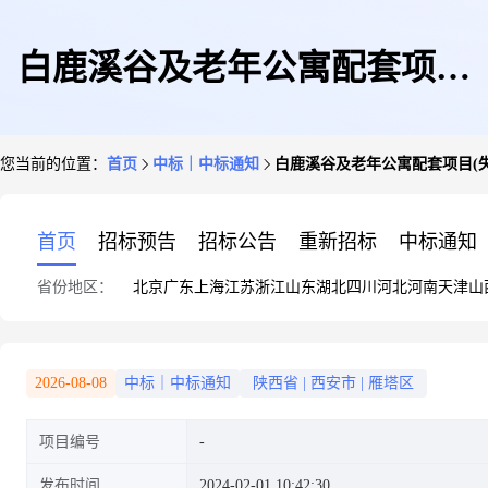
白鹿溪谷及老年公寓配套项目
您当前的位置：
首页
中标｜中标通知
白鹿溪谷及老年公寓配套项目(
(失智村)概念方案设计结果公示
首页
招标预告
招标公告
重新招标
中标通知
省份地区：
北京
广东
上海
江苏
浙江
山东
湖北
四川
河北
河南
天津
山
2026-08-08
中标｜中标通知
陕西省
|
西安市
|
雁塔区
项目编号
发布时间
2024-02-01 10:42:30