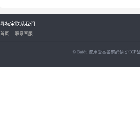
寻标宝
联系我们
首页
联系客服
© Baidu
使用爱番番前必读
沪ICP备
NEW
HOT
暂时没有搜索结果…