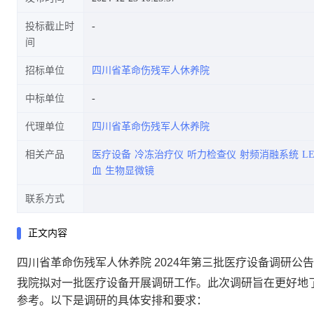
投标截止时
间
招标单位
四川省革命伤残军人休养院
中标单位
代理单位
四川省革命伤残军人休养院
相关产品
医疗设备
冷冻治疗仪
听力检查仪
射频消融系统
L
血
生物显微镜
联系方式
正文内容
四川省革命伤残军人休养院 2024年第三批医疗设备调研公告
我院
拟对一批
医疗设备
开展
调研工作。此次调研旨在更好地
参考。以下是调研的具体安排和要求：