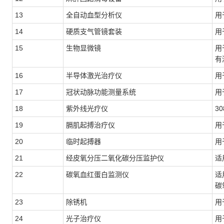
13
全自动血型分析仪
用
14
硬质支气管镜套装
用
15
生物显微镜
用
有
16
半导体激光治疗仪
用
17
冠状动脉功能测量系统
用
18
紫外线光疗仪
3
19
膈肌起搏治疗仪
用
20
临时起搏器
用
21
经皮氧分压二氧化碳分压监护仪
适
22
碳氧血红蛋白监测仪
适
碳
23
除锈机
用
24
光子治疗仪
用