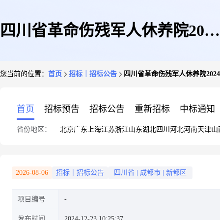
四川省革命伤残军人休养院2024
您当前的位置：
首页
招标｜招标公告
四川省革命伤残军人休养院202
年第三批医疗设备调研公告
首页
招标预告
招标公告
重新招标
中标通知
省份地区：
北京
广东
上海
江苏
浙江
山东
湖北
四川
河北
河南
天津
山
2026-08-06
招标｜招标公告
四川省
|
成都市
|
新都区
项目编号
发布时间
2024-12-23 10:25:37