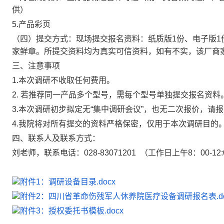
供）
5.
产品彩页
（
四
）提交方式：
现场提交报名资料：纸质版
1份、电子版1
家鲜章
。所提交资料均为真实可信资料，如有不实，该厂商
三
、注意事项
1.本次调研不收取任何费用。
2.
若推荐同一产品多个型号，需每个型号单独提交报名资料
3.本次调研初步拟定无“集中调研会议”，也无二次报价，请
4
.我院将对所有提交的资料严格保密，仅用于本次调研目的
四、
联系人及联系方式：
刘老师，
联系电话：
028-83071201
（工作日上午
8：00-12
附件1：调研设备目录.docx
附件2：四川省革命伤残军人休养院医疗设备调研报名表.do
附件3：授权委托书模板.docx