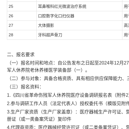
25
耳鼻喉科红光微波治疗系统
用
26
口腔数字化口扫仪器
用
27
大体摄影
高
28
牙科超声骨刀
用
二
、报名要求
（
一
）报名时间
和地点
：
自公告发布之日起至
2024
年
12
月
27
军人休养院老休养楼医学装备部（一）
。
（
二
）
参与对象：
具备合格资质、具有相应供应保障能力、
（
三
）报名资料：
1.
《
四川省革命伤残军人休养院
医疗设备调研报名表（附件
2.
参与调研工作人员（法定代表人）
授权委托书（模版见附
3.
生产厂家资质（生产厂家盖章）：医疗器械生产许可证、
册证（或一类备案凭证）复印件
4.
代理商资质：医疗器械经营许可证（或二类备案凭证）、