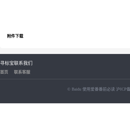
附件下载
寻标宝
联系我们
首页
联系客服
© Baidu
使用爱番番前必读
沪ICP备
NEW
HOT