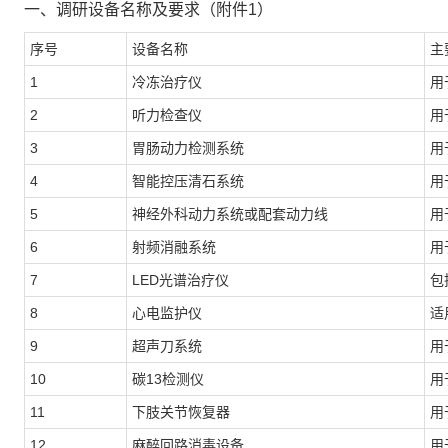
一、调研
设备名称及要求（附件
1）
序号
设备名称
主
1
冷冻治疗仪
用
2
听力检查仪
用
3
胃肠动力检测系统
用
4
智能控压清石系统
用
5
神经外科动力系统或配套动力线
用
6
射频消融系统
用
7
LED光谱治疗仪
包
8
心电监护仪
适
9
超声刀系统
用
10
碳
13检测仪
用
11
下肢关节恢复器
用
12
麻醉回路消毒设备
用