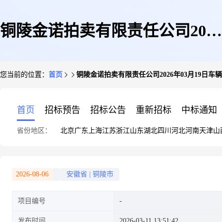
铜陵金诺拍卖有限责任公司2026
您当前的位置：
首页
铜陵金诺拍卖有限责任公司2026年03月19日车辆
年03月19日车辆一批(共计7辆)
首页
招标预告
招标公告
重新招标
中标通知
省份地区：
北京
广东
上海
江苏
浙江
山东
湖北
四川
河北
河南
天津
山
拍卖
2026-08-06
安徽省
|
铜陵市
项目编号
发布时间
2026-03-11 13:51:42