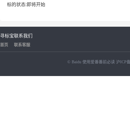
标的状态:即将开始
寻标宝
联系我们
首页
联系客服
© Baidu
使用爱番番前必读
沪ICP备
NEW
HOT