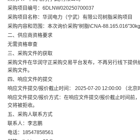
采购项目编号：6DLNW020250700037
采购项目名称：华润电力（宁武）有限公司树脂采购项目
采购内容和范围：本次询价采购“树脂\CNA-88.165.016”
二、供应商资格要求
无需资格审查
三、采购文件的获取
采购文件在
华润守正采购交易平台
发布，不再另行线下提供
采购文件。
四、响应文件的提交
响应文件提交
/
报价截止时间：
2025-07-20 12:00:00
（北京
响应文件提交
/
报价方式：在响应文件提交
/
报价截止时间前，
交将被拒收。
五、采购人联系方式
联系人：李志鹏
电话：18547858561