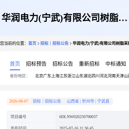
华润电力(宁武)有限公司树脂采
您当前的位置：
首页
招标｜招标公告
华润电力(宁武)有限公司树脂
购项目公告
首页
招标预告
招标公告
重新招标
中标通知
省份地区：
北京
广东
上海
江苏
浙江
山东
湖北
四川
河北
河南
天津
山
2026-08-07
招标｜招标公告
山西省
|
忻州市
|
宁武县
项目编号
6DLNW020250700037
发布时间
2025-07-16 11:36:45