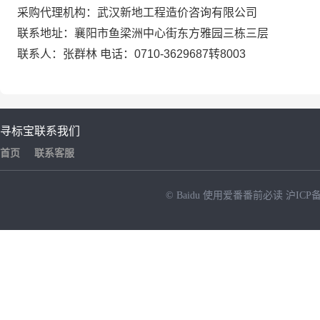
采购代理机构：武汉新地工程造价咨询有限公司
联系地址：襄阳市鱼梁洲中心街东方雅园三栋三层
联系人：张群林 电话：0710-3629687转8003
寻标宝
联系我们
首页
联系客服
© Baidu
使用爱番番前必读
沪ICP备
NEW
HOT