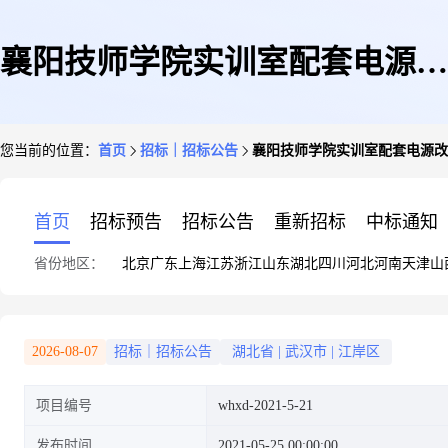
襄阳技师学院实训室配套电源改
您当前的位置：
首页
招标｜招标公告
襄阳技师学院实训室配套电源改
造竞争性谈判公告
首页
招标预告
招标公告
重新招标
中标通知
省份地区：
北京
广东
上海
江苏
浙江
山东
湖北
四川
河北
河南
天津
山
2026-08-07
招标｜招标公告
湖北省
|
武汉市
|
江岸区
项目编号
whxd-2021-5-21
发布时间
2021-05-25 00:00:00