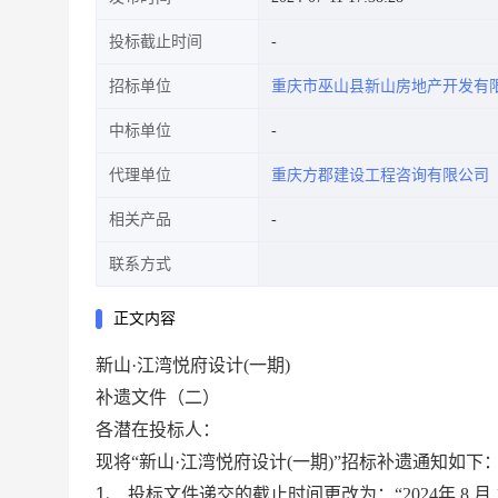
投标截止时间
招标单位
重庆市巫山县新山房地产开发有
中标单位
代理单位
重庆方郡建设工程咨询有限公司
相关产品
联系方式
正文内容
新山
·江湾悦府设计(一期)
补遗文件（
二
）
各潜在投标人：
现将
“
新山
·江湾悦府设计(一期)
”招标补遗通知如下
1、
投标文件递交的截止时间
更改为：
“
2024年 8 月 