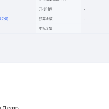
开标时间
限公司
预算金额
中标金额
：
1 日 09:00
”
。