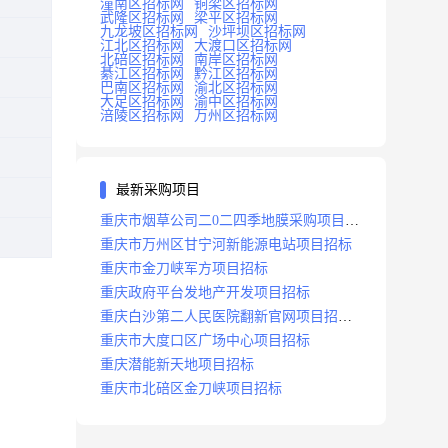
潼南区招标网
铜梁区招标网
武隆区招标网
梁平区招标网
九龙坡区招标网
沙坪坝区招标网
江北区招标网
大渡口区招标网
北碚区招标网
南岸区招标网
綦江区招标网
黔江区招标网
巴南区招标网
渝北区招标网
大足区招标网
渝中区招标网
涪陵区招标网
万州区招标网
最新采购项目
重庆市烟草公司二0二四季地膜采购项目招
标公告
重庆市万州区甘宁河新能源电站项目招标
重庆市金刀峡军方项目招标
重庆政府平台发地产开发项目招标
重庆白沙第二人民医院翻新官网项目招标
公告
重庆市大度口区广场中心项目招标
重庆潜能新天地项目招标
重庆市北碚区金刀峡项目招标