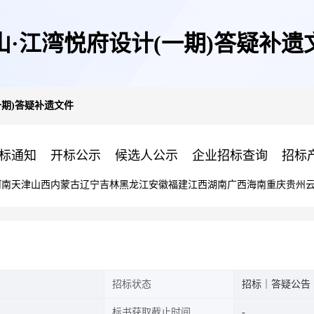
山·江湾悦府设计(一期)答疑补遗
一期)答疑补遗文件
标通知
开标公示
候选人公示
企业招标查询
招标
河南
天津
山西
内蒙古
辽宁
吉林
黑龙江
安徽
福建
江西
湖南
广西
海南
重庆
贵州
招标状态
招标｜答疑公告
标书获取截止时间