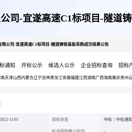
公司-宜遂高速C1标项目-隧道
限公司-宜遂高速C1标项目-隧道铸铁盖板采购成交结果公告
标通知
开标公示
候选人公示
企业招标查询
招标
河南
天津
山西
内蒙古
辽宁
吉林
黑龙江
安徽
福建
江西
湖南
广西
海南
重庆
贵州
022-11/01
招标状态
中标｜中标通
标书获取截止时间