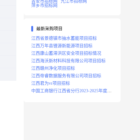
吉安市招标网
九江市招标网
萍乡市招标网
最新采购项目
江西省景德镇市抽水蓄能项目招标
江西万年县锂源新能源项目招标
江西康山蓄滞洪区安全项目招标情况
江西海沃新材料科技有限公司项目招标
江西赣州净化项目招标
江西帝睿数据服务有限公司项目招标
江西君为vr项目招标
中国工商银行江西省分行2023-2025年度补
充医疗保险项目招标公告