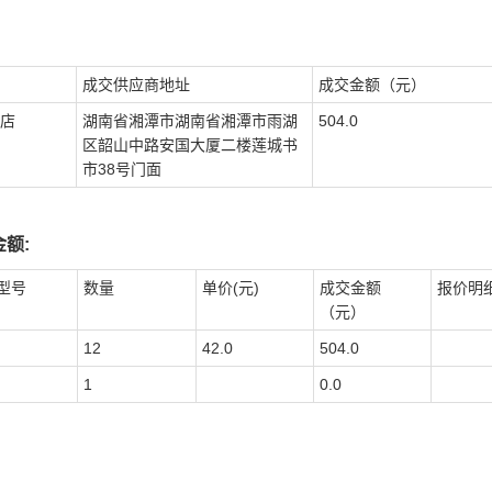
成交供应商地址
成交金额（元）
店
湖南省湘潭市湖南省湘潭市雨湖
504.0
区韶山中路安国大厦二楼莲城书
市38号门面
额:
型号
数量
单价(元)
成交金额
报价明
（元）
12
42.0
504.0
1
0.0