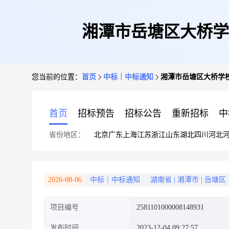
湘潭市岳塘区大桥学
您当前的位置：
首页
中标｜中标通知
湘潭市岳塘区大桥学
首页
招标预告
招标公告
重新招标
中
省份地区：
北京
广东
上海
江苏
浙江
山东
湖北
四川
河北
2026-08-06
中标｜中标通知
湖南省
|
湘潭市
|
岳塘区
项目编号
2581101000008148931
发布时间
2023-12-04 09:27:57