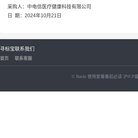
采购人：中电信医疗健康科技有限公司
日
期：
2024
年
10
月
21
日
寻标宝
联系我们
首页
联系客服
© Baidu
使用爱番番前必读
沪ICP备
NEW
HOT