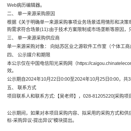
Web病历编辑器
。
二、
单一来源采购原因
根据《关于明确单一来源采购事项业务场景适用情形和决策
购需求符合场景(11):由于技术方案限制或市场垄断等原因
三、
单一来源采购供应商
单一来源采购对象：
向
姑苏区业之源软件工作室（个体工商
四、
公示媒介和期限
本公示仅在中国电信阳光采购网（
https://caigou.chinateleco
效。
公示期自
2024
年10月22日
0:00
至
2024
年
10
月25
日
0:00
，共
3
五、
联系方式
项目联系人和联系方式
:
【吴老师】，
028-81205220[
采购项
公示期间，如果对本项目采购内容、拟采用的采购方式和供
标
-
采购异议
-
提出异议”模块提出。