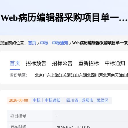
Web病历编辑器采购项目单一来
您当前的位置：
首页
中标｜中标通知
Web病历编辑器采购项目单一
源采购公示
首页
招标预告
招标公告
重新招标
中标通知
省份地区：
北京
广东
上海
江苏
浙江
山东
湖北
四川
河北
河南
天津
山
2026-08-08
中标｜中标通知
四川省
|
成都市
|
武侯区
项目编号
发布时间
2024-10-21 11:33:35