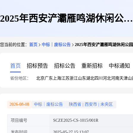
2025年西安浐灞雁鸣湖休闲公园
您当前的位置：
首页
中标｜废标公告
2025年西安浐灞雁鸣湖休闲公
秩序维护项目(二次)采购失败公
首页
招标预告
招标公告
重新招标
中标通知
省份地区：
北京
广东
上海
江苏
浙江
山东
湖北
四川
河北
河南
天津
山
告
2026-08-08
中标｜废标公告
陕西省
|
西安市
|
未央区
项目编号
SCZE2025-CS-1015/001R
发布时间
2025-05-27 15:13:07