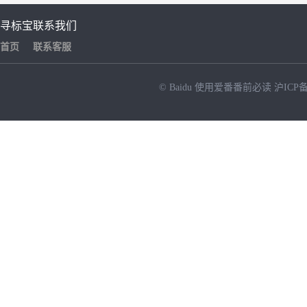
寻标宝
联系我们
首页
联系客服
© Baidu
使用爱番番前必读
沪ICP备
NEW
HOT
暂时没有搜索结果…